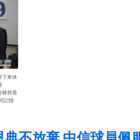
停下來休
棒
好棒慈善
同記憶
典不放棄 中信球員佩