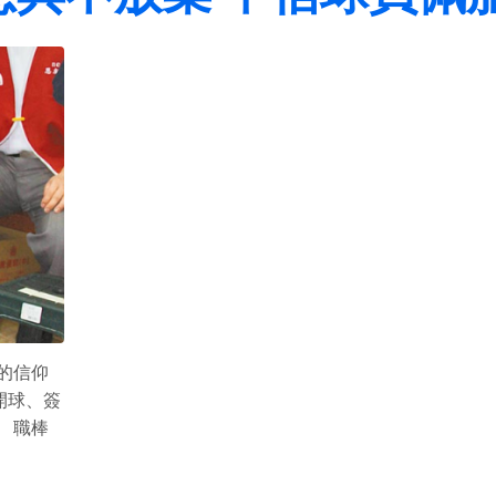
的信仰
開球、簽
 職棒