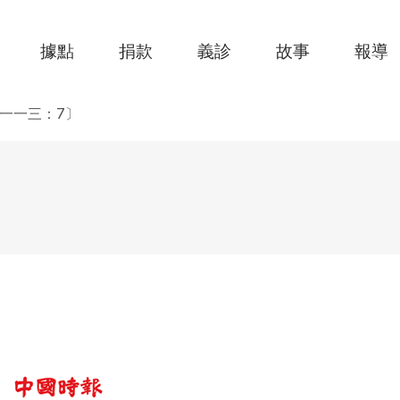
據點
捐款
義診
故事
報導
一一三：7〕