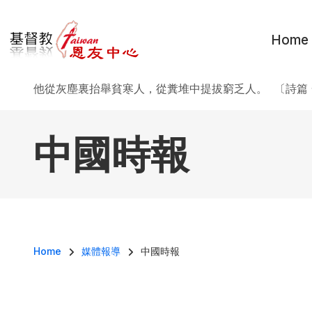
移至主內容
Home
他從灰塵裏抬舉貧寒人，從糞堆中提拔窮乏人。 〔詩篇 
中國時報
導航連結
Home
媒體報導
中國時報