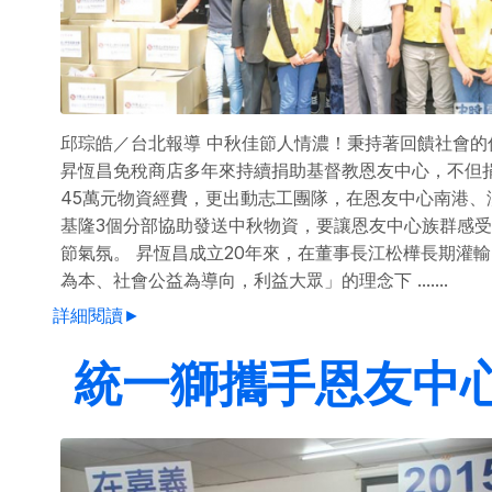
邱琮皓／台北報導 中秋佳節人情濃！秉持著回饋社會的
昇恆昌免稅商店多年來持續捐助基督教恩友中心，不但
45萬元物資經費，更出動志工團隊，在恩友中心南港、
基隆3個分部協助發送中秋物資，要讓恩友中心族群感
節氣氛。 昇恆昌成立20年來，在董事長江松樺長期灌
為本、社會公益為導向，利益大眾」的理念下 .......
詳細閱讀►
統一獅攜手恩友中心