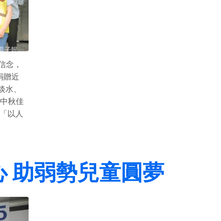
信念，
捐贈近
淡水、
受中秋佳
輸「以人
 助弱勢兒童圓夢