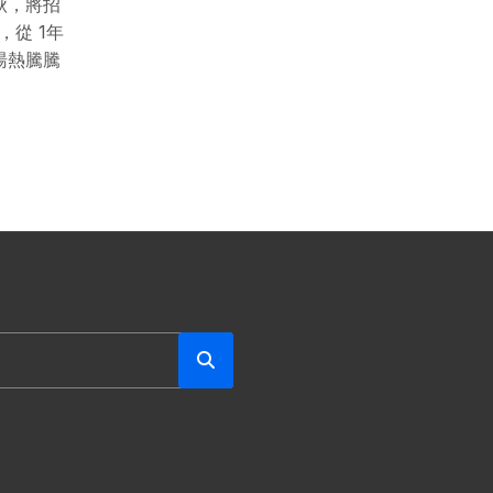
秋，將招
，從 1年
湯熱騰騰