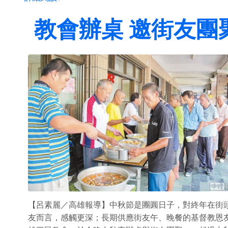
教會辦桌 邀街友團
【呂素麗／高雄報導】中秋節是團圓日子，對終年在街
友而言，感觸更深；長期供應街友午、晚餐的基督教恩