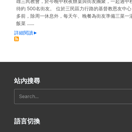
雄三民教會，於今晚中秋夜辦桌與街友團聚，一起過中
待約 500名街友。 位於三民區力行路的基督教恩友中心
多前，除周一休息外，每天午、晚餐為街友準備三菜一
飯菜 ......
詳細閱讀►
站內搜尋
搜尋
語言切換