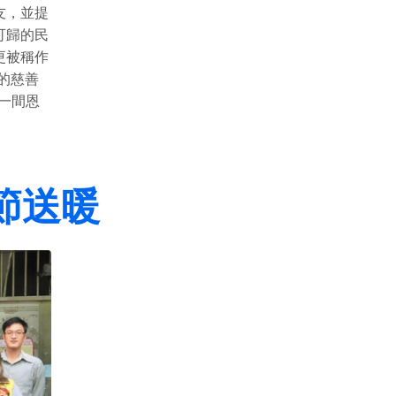
友，並提
可歸的民
更被稱作
的慈善
一間恩
節送暖