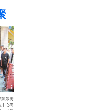
聚
頭流浪街
友中心高