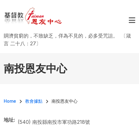
移至主內容
賙濟貧窮的，不致缺乏，佯為不見的，必多受咒詛。 〔箴
言 二十八：27〕
南投恩友中心
導航連結
Home
教會據點
南投恩友中心
地址
(540) 南投縣南投市軍功路218號