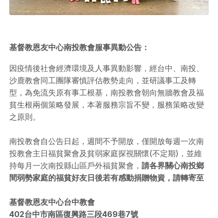
基督教恩友中心南投教會服事異動公告：
因疫情後社會經濟環境及人事異動影響，經台中、南投、
沙鹿教會同工團隊審慎評估教勢走向，並研議事工及轉
型，為免流失原有事工根基，南投教會朝向無牆教會及福
貧生根兩個策略發展，本著服務宗旨不變，服務策略改變
之原則。
南投教會自公告日起，週間不予開放，僅開放每週一次南
投教會主日福貧聚會及貧弱家庭探視關懷(不定期)，並維
持每月一次南投縣山區戶外福貧聚會，
請各界關心南投鄉
間弱勢家庭的福貧好友日後若有感動捐贈物資，請轉寄至
基督教恩友中心台中教會
402台中市南區復興路三段469巷7號