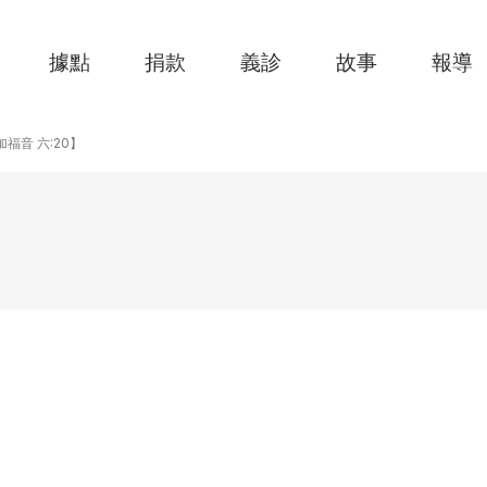
據點
捐款
義診
故事
報導
【路加福音 六:20】