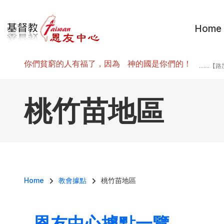
移至主內容
Home
你們貧窮的人有福了，因為 神的國是你們的！
.......
桃竹苗地區
導航連結
Home
教會據點
桃竹苗地區
恩友中心據點一覽