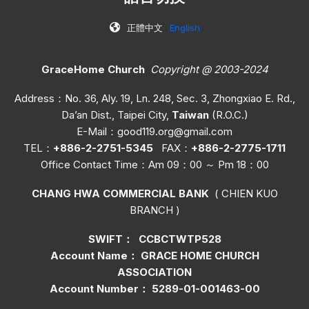
正體中文
English
GraceHome Church
Copyright @ 2003-2024
Address：No. 36, Aly. 19, Ln. 248, Sec. 3, Zhongxiao E. Rd.,
Da’an Dist., Taipei City,
Taiwan
(R.O.C.)
E-Mail：
good119.org@gmail.com
TEL：
+886-2-2751-5345
FAX：
+886-2-2775-1711
Office C
ontact Time
：Am 09：00 ～ Pm 18：00
CHANG HWA COMMERCIAL BANK
( CHIEN KUO
BRANCH )
SWIFT： CCBCTWTP528
Account Name： GRACE HOME CHURCH
ASSOCIATION
Account Number： 5289-01-001463-00