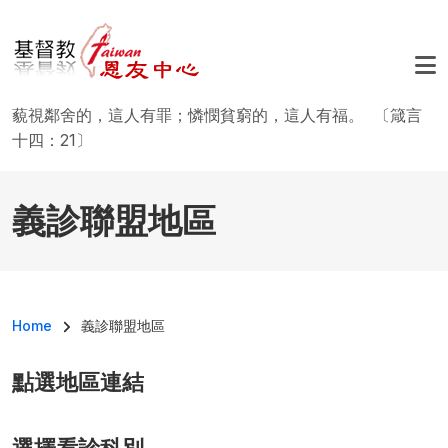
Skip to main content
藐視鄰舍的，這人有罪；憐憫貧窮的，這人有福。 〔箴言
十四：21〕
義診聯盟地區
Breadcrumb
Home
義診聯盟地區
點選地區連結