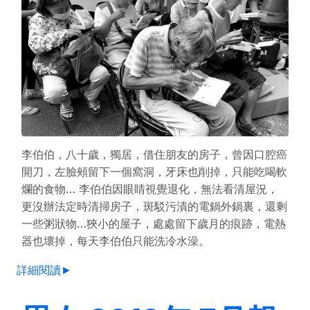
李伯伯，八十歲，獨居，借住朋友的房子，曾因口腔癌
開刀，左臉頰留下一個窩洞，牙床也削掉，只能吃喝軟
爛的食物… 李伯伯因眼睛視覺退化，無法看清屋況，
更沒辦法定時清掃房子，斑駁污漬的電鍋外鍋裏，還剩
一些粥狀物…狹小的屋子，處處留下歲月的痕跡，電熱
器也壞掉，每天李伯伯只能洗冷水澡。
詳細閱讀►