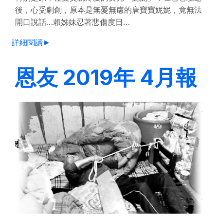
後，心受劇創，原本是無憂無慮的唐寶寶妮妮，竟無法
開口說話…賴姊妹忍著悲傷度日…
詳細閱讀►
恩友 2019年 4月報