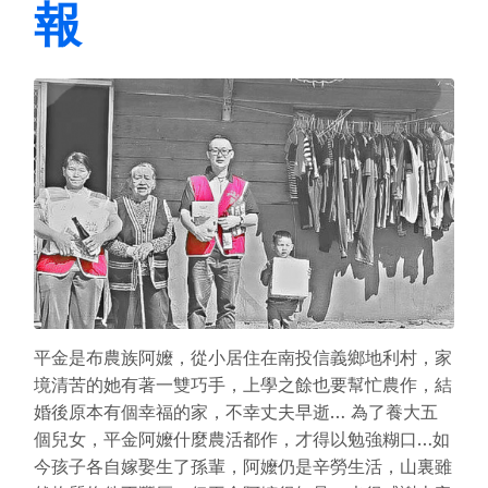
報
平金是布農族阿嬤，從小居住在南投信義鄉地利村，家
境清苦的她有著一雙巧手，上學之餘也要幫忙農作，結
婚後原本有個幸福的家，不幸丈夫早逝… 為了養大五
個兒女，平金阿嬤什麼農活都作，才得以勉強糊口…如
今孩子各自嫁娶生了孫輩，阿嬤仍是辛勞生活，山裏雖