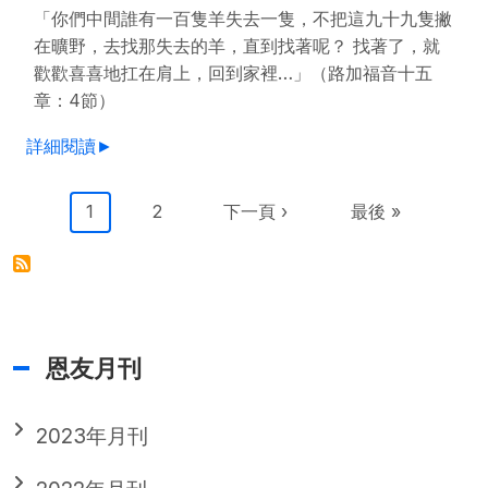
「你們中間誰有一百隻羊失去一隻，不把這九十九隻撇
在曠野，去找那失去的羊，直到找著呢？ 找著了，就
歡歡喜喜地扛在肩上，回到家裡…」（路加福音十五
章：4節）
詳細閱讀►
Pagination
目前頁面
Page
下一頁
Last page
1
2
下一頁 ›
最後 »
恩友月刊
2023年月刊