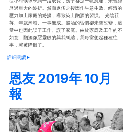
從小時候求學到一路成長，幾乎都是一帆風順，未曾經
歷過重大的波折。然而退伍之後因作生意生敗。經濟的
壓力加上家庭的紛擾，導致染上酗酒的習慣。 光陰荏
苒、年歲漸增、一事無成。酗酒的習慣卻未曾改變，這
當中也因此誤了工作、誤了家庭。由於家庭及工作的不
如意，酗酒像惡靈般的與我糾纏，我每當想起種種往
事，就被降服了。
詳細閱讀►
恩友 2019年 10月
報