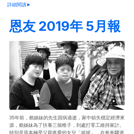
詳細閱讀►
恩友 2019年 5月報
35年前，賴姊妹的先生因病過逝，家中頓失穩定經濟來
源，賴姊妹為了扶養三個稚子，到處打零工維持家計。
特別是原本極受父親疼愛的女兒「妮妮」，在爸爸驟逝