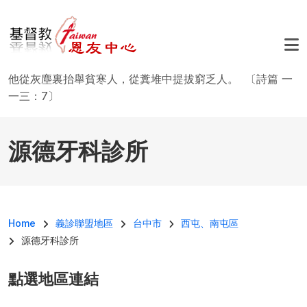
移至主內容
他從灰塵裏抬舉貧寒人，從糞堆中提拔窮乏人。 〔詩篇 一
一三：7〕
源德牙科診所
導航連結
Home
義診聯盟地區
台中市
西屯、南屯區
源德牙科診所
點選地區連結