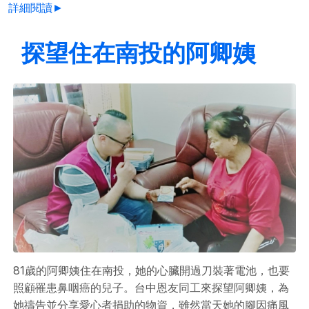
詳細閱讀►
探望住在南投的阿卿姨
81歲的阿卿姨住在南投，她的心臟開過刀裝著電池，也要
照顧罹患鼻咽癌的兒子。台中恩友同工來探望阿卿姨，為
她禱告並分享愛心者捐助的物資，雖然當天她的腳因痛風