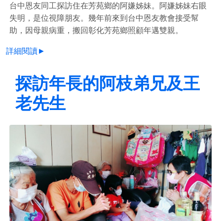
台中恩友同工探訪住在芳苑鄉的阿嫌姊妹。阿嫌姊妹右眼
失明，是位視障朋友。幾年前來到台中恩友教會接受幫
助，因母親病重，搬回彰化芳苑鄉照顧年邁雙親。
詳細閱讀►
探訪年長的阿枝弟兄及王
老先生