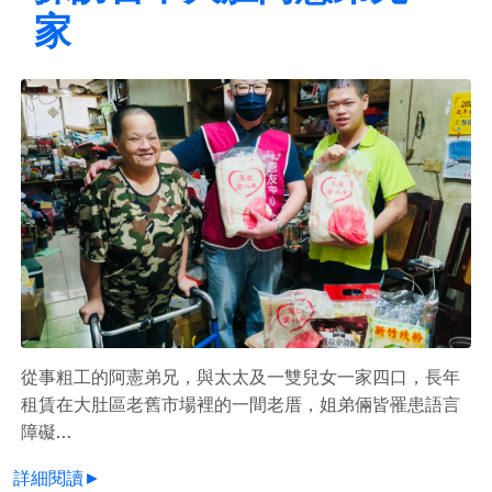
家
從事粗工的阿憲弟兄，與太太及一雙兒女一家四口，長年
租賃在大肚區老舊市場裡的一間老厝，姐弟倆皆罹患語言
障礙…
詳細閱讀►