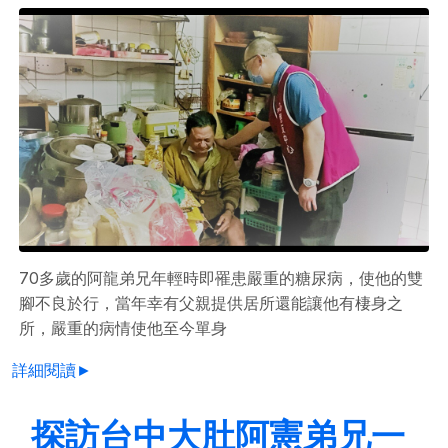
70多歲的阿龍弟兄年輕時即罹患嚴重的糖尿病，使他的雙
腳不良於行，當年幸有父親提供居所還能讓他有棲身之
所，嚴重的病情使他至今單身
詳細閱讀►
探訪台中大肚阿憲弟兄一