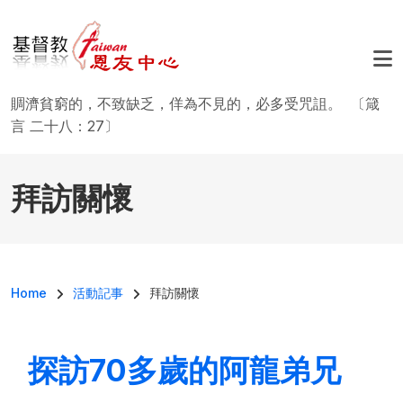
移至主內容
賙濟貧窮的，不致缺乏，佯為不見的，必多受咒詛。 〔箴
言 二十八：27〕
拜訪關懷
導航連結
Home
活動記事
拜訪關懷
探訪70多歲的阿龍弟兄