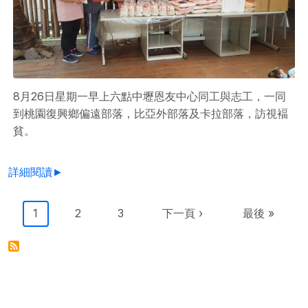
8月26日星期一早上六點中壢恩友中心同工與志工，一同
到桃園復興鄉偏遠部落，比亞外部落及卡拉部落，訪視褔
貧。
詳細閱讀►
Pagination
目前頁面
Page
Page
下一頁
Last page
1
2
3
下一頁 ›
最後 »