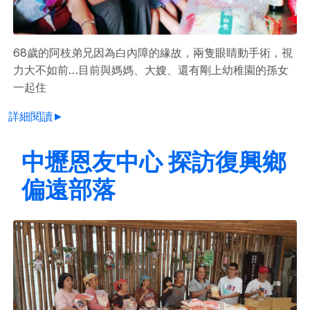
68歲的阿枝弟兄因為白內障的緣故，兩隻眼睛動手術，視
力大不如前…目前與媽媽、大嫂、還有剛上幼稚園的孫女
一起住
詳細閱讀►
中壢恩友中心 探訪復興鄉
偏遠部落