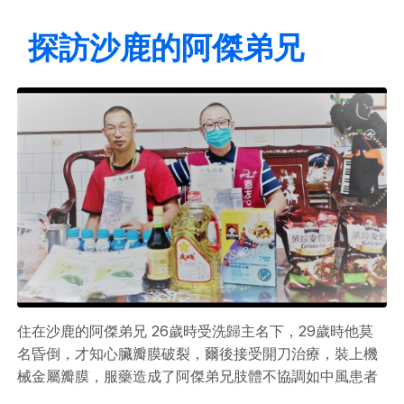
探訪沙鹿的阿傑弟兄
住在沙鹿的阿傑弟兄 26歲時受洗歸主名下，29歲時他莫
名昏倒，才知心臟瓣膜破裂，爾後接受開刀治療，裝上機
械金屬瓣膜，服藥造成了阿傑弟兄肢體不協調如中風患者