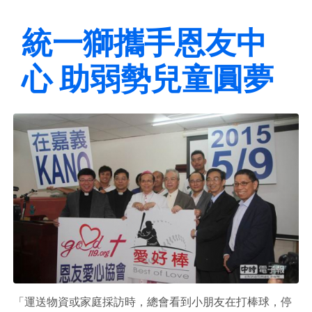
統一獅攜手恩友中
心 助弱勢兒童圓夢
「運送物資或家庭採訪時，總會看到小朋友在打棒球，停