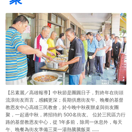
【呂素麗／高雄報導】中秋節是團圓日子，對終年在街頭
流浪街友而言，感觸更深；長期供應街友午、晚餐的基督
教恩友中心高雄三民教會，於今晚中秋夜辦桌與街友團
聚，一起過中秋，將招待約 500名街友。 位於三民區力行
路的基督教恩友中心，從 1年多前，除周一休息外，每天
午、晚餐為街友準備三菜一湯熱騰騰飯菜 ......