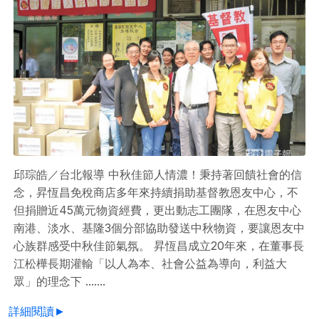
邱琮皓／台北報導 中秋佳節人情濃！秉持著回饋社會的信
念，昇恆昌免稅商店多年來持續捐助基督教恩友中心，不
但捐贈近45萬元物資經費，更出動志工團隊，在恩友中心
南港、淡水、基隆3個分部協助發送中秋物資，要讓恩友中
心族群感受中秋佳節氣氛。 昇恆昌成立20年來，在董事長
江松樺長期灌輸「以人為本、社會公益為導向，利益大
眾」的理念下 .......
詳細閱讀►