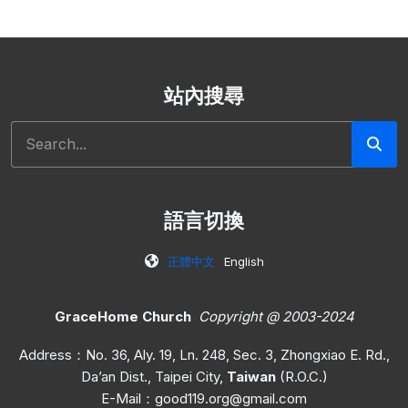
站內搜尋
搜尋
語言切換
正體中文
English
GraceHome Church
Copyright @ 2003-2024
Address：No. 36, Aly. 19, Ln. 248, Sec. 3, Zhongxiao E. Rd.,
Da’an Dist., Taipei City,
Taiwan
(R.O.C.)
E-Mail：
good119.org@gmail.com