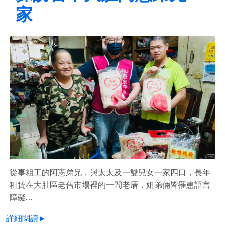
家
從事粗工的阿憲弟兄，與太太及一雙兒女一家四口，長年
租賃在大肚區老舊市場裡的一間老厝，姐弟倆皆罹患語言
障礙…
詳細閱讀►