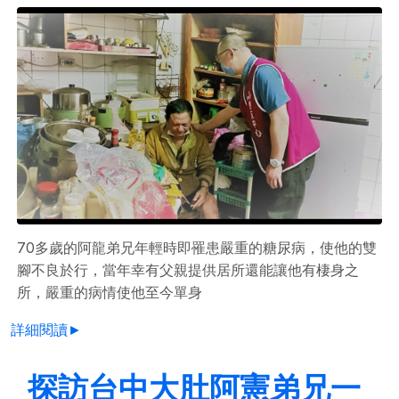
70多歲的阿龍弟兄年輕時即罹患嚴重的糖尿病，使他的雙
腳不良於行，當年幸有父親提供居所還能讓他有棲身之
所，嚴重的病情使他至今單身
詳細閱讀►
探訪台中大肚阿憲弟兄一