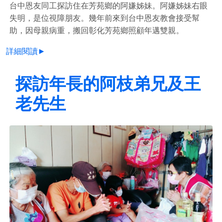
台中恩友同工探訪住在芳苑鄉的阿嫌姊妹。阿嫌姊妹右眼
失明，是位視障朋友。幾年前來到台中恩友教會接受幫
助，因母親病重，搬回彰化芳苑鄉照顧年邁雙親。
詳細閱讀►
探訪年長的阿枝弟兄及王
老先生