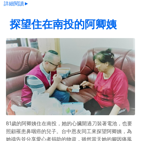
詳細閱讀►
探望住在南投的阿卿姨
81歲的阿卿姨住在南投，她的心臟開過刀裝著電池，也要
照顧罹患鼻咽癌的兒子。台中恩友同工來探望阿卿姨，為
她禱告並分享愛心者捐助的物資，雖然當天她的腳因痛風