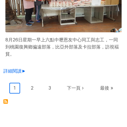
8月26日星期一早上六點中壢恩友中心同工與志工，一同
到桃園復興鄉偏遠部落，比亞外部落及卡拉部落，訪視褔
貧。
詳細閱讀►
Pagination
目前頁面
Page
Page
下一頁
Last page
1
2
3
下一頁 ›
最後 »