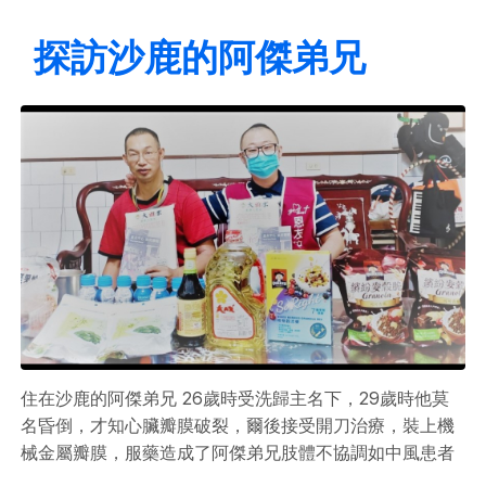
探訪沙鹿的阿傑弟兄
住在沙鹿的阿傑弟兄 26歲時受洗歸主名下，29歲時他莫
名昏倒，才知心臟瓣膜破裂，爾後接受開刀治療，裝上機
械金屬瓣膜，服藥造成了阿傑弟兄肢體不協調如中風患者