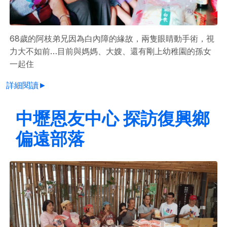
68歲的阿枝弟兄因為白內障的緣故，兩隻眼睛動手術，視
力大不如前…目前與媽媽、大嫂、還有剛上幼稚園的孫女
一起住
詳細閱讀►
中壢恩友中心 探訪復興鄉
偏遠部落