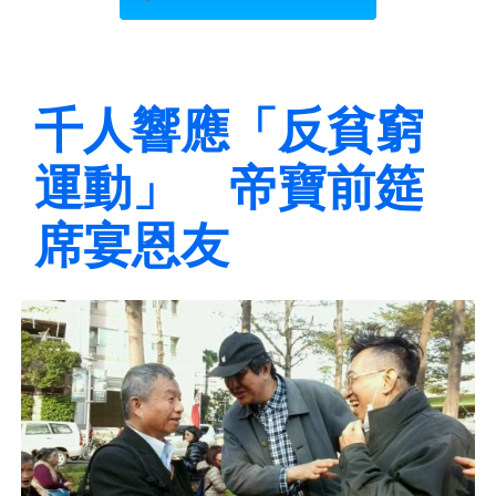
千人響應「反貧窮
運動」 帝寶前筵
席宴恩友