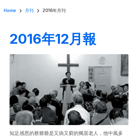
導航連結
Home
月刊
2016年月刊
2016年12月報
知足感恩的蔡爺爺是又病又窮的獨居老人，他中風多