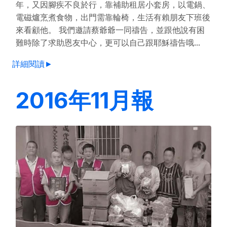
年，又因腳疾不良於行，靠補助租居小套房，以電鍋、
電磁爐烹煮食物，出門需靠輪椅，生活有賴朋友下班後
來看顧他。 我們邀請蔡爺爺一同禱告，並跟他說有困
難時除了求助恩友中心，更可以自己跟耶穌禱告哦...
詳細閱讀►
2016年11月報