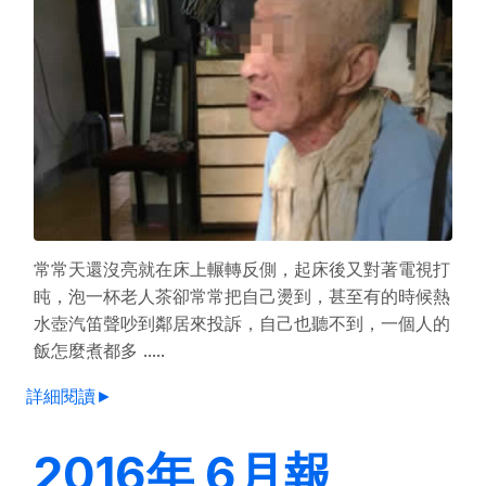
常常天還沒亮就在床上輾轉反側，起床後又對著電視打
盹，泡一杯老人茶卻常常把自己燙到，甚至有的時候熱
水壺汽笛聲吵到鄰居來投訴，自己也聽不到，一個人的
飯怎麼煮都多 .....
詳細閱讀►
2016年 6月報