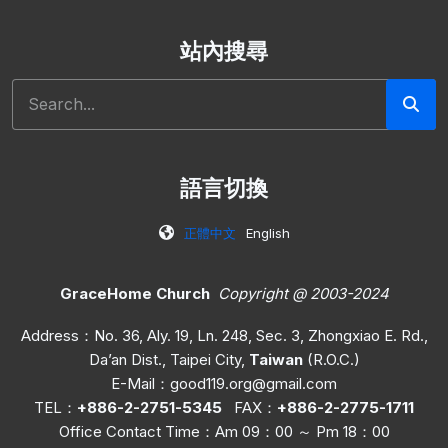
站內搜尋
搜尋
語言切換
正體中文
English
GraceHome Church
Copyright @ 2003-2024
Address：No. 36, Aly. 19, Ln. 248, Sec. 3, Zhongxiao E. Rd.,
Da’an Dist., Taipei City,
Taiwan
(R.O.C.)
E-Mail：
good119.org@gmail.com
TEL：
+886-2-2751-5345
FAX：
+886-2-2775-1711
Office C
ontact Time
：Am 09：00 ～ Pm 18：00