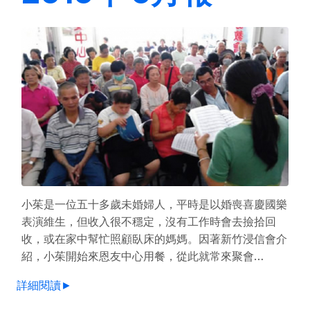
小茱是一位五十多歲未婚婦人，平時是以婚喪喜慶國樂
表演維生，但收入很不穩定，沒有工作時會去撿拾回
收，或在家中幫忙照顧臥床的媽媽。因著新竹浸信會介
紹，小茱開始來恩友中心用餐，從此就常來聚會…
詳細閱讀►