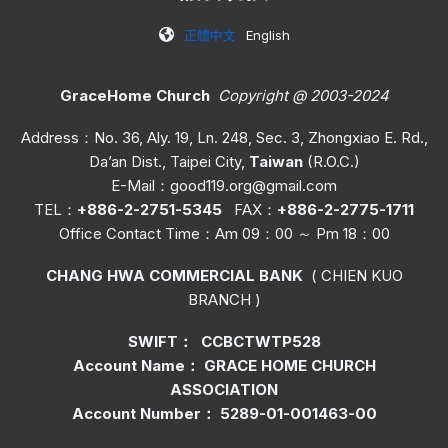
正體中文
English
GraceHome Church
Copyright @ 2003-2024
Address：No. 36, Aly. 19, Ln. 248, Sec. 3, Zhongxiao E. Rd.,
Da’an Dist., Taipei City,
Taiwan
(R.O.C.)
E-Mail：
good119.org@gmail.com
TEL：
+886-2-2751-5345
FAX：
+886-2-2775-1711
Office C
ontact Time
：Am 09：00 ～ Pm 18：00
CHANG HWA COMMERCIAL BANK
( CHIEN KUO
BRANCH )
SWIFT： CCBCTWTP528
Account Name： GRACE HOME CHURCH
ASSOCIATION
Account Number： 5289-01-001463-00