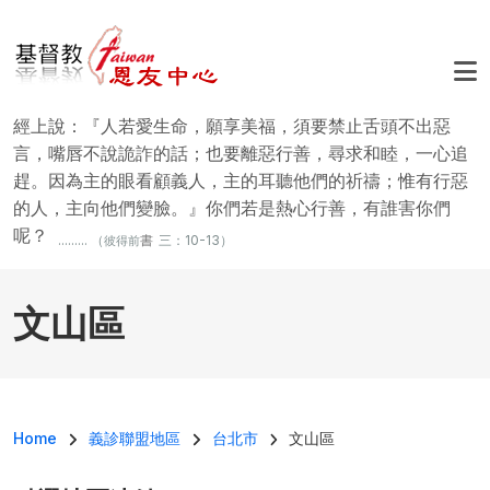
移至主內容
經上說：『人若愛生命，願享美福，須要禁止舌頭不出惡
言，嘴唇不說詭詐的話；也要離惡行善，尋求和睦，一心追
趕。因為主的眼看顧義人，主的耳聽他們的祈禱；惟有行惡
的人，主向他們變臉。』你們若是熱心行善，有誰害你們
呢？
......... （
書
三：10-13）
彼得前
文山區
導航連結
Home
義診聯盟地區
台北市
文山區