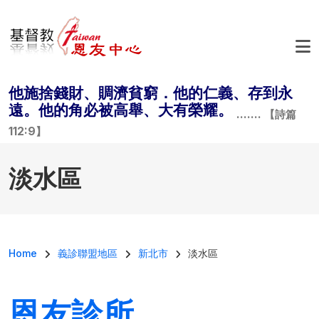
Skip to main content
他施捨錢財、賙濟貧窮．他的仁義、存到永
遠。他的角必被高舉、大有榮耀。
....... 【詩篇
112:9】
淡水區
Breadcrumb
Home
義診聯盟地區
新北市
淡水區
恩友診所