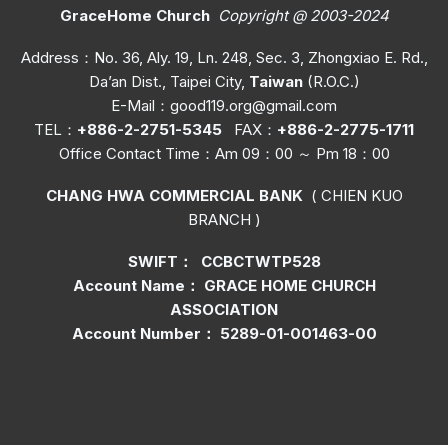
GraceHome Church
Copyright @ 2003-2024
Address：No. 36, Aly. 19, Ln. 248, Sec. 3, Zhongxiao E. Rd.,
Da’an Dist., Taipei City,
Taiwan
(R.O.C.)
E-Mail：
good119.org@gmail.com
TEL：
+886-2-2751-5345
FAX：
+886-2-2775-1711
Office C
ontact Time
：Am 09：00 ～ Pm 18：00
CHANG HWA COMMERCIAL BANK
( CHIEN KUO
BRANCH )
SWIFT： CCBCTWTP528
Account Name： GRACE HOME CHURCH
ASSOCIATION
Account Number： 5289-01-001463-00