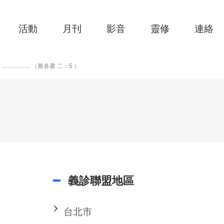
活動
月刊
影音
靈修
連絡
.................. （雅各書 二：5 ）
義診聯盟地區
台北市