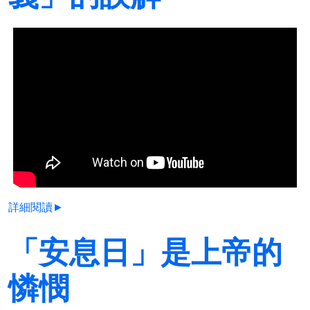
詳細閱讀►
「安息日」是上帝的
憐憫