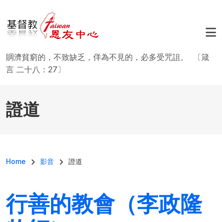
移至主內容
賙濟貧窮的，不致缺乏，佯為不見的，必多受咒詛。 〔箴
言 二十八：27〕
證道
導航連結
Home
影音
證道
行善的教會（李政隆