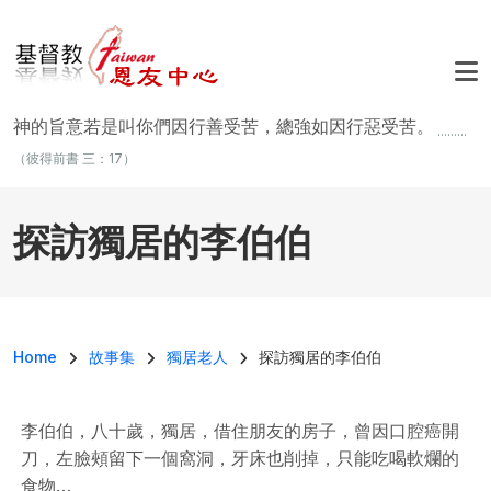
移至主內容
神的旨意若是叫你們因行善受苦，總強如因行惡受苦。
.........
（彼得前書 三：17）
探訪獨居的李伯伯
導航連結
Home
故事集
獨居老人
探訪獨居的李伯伯
李伯伯，八十歲，獨居，借住朋友的房子，曾因口腔癌開
刀，左臉頰留下一個窩洞，牙床也削掉，只能吃喝軟爛的
食物…