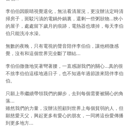
李伯伯因眼睛視覺退化，無法看清屋況，更沒辦法定時清
掃房子，斑駁污漬的電鍋外鍋裏，還剩一些粥狀物…狹小
的屋子，處處留下歲月的痕跡，電熱器也壞掉，每天李伯
伯只能洗冷水澡。
無數的夜晚，只有電視的聲音陪伴李伯伯，讓他稍微感
覺，沒有和這個世界完全斷了聯結…
李伯伯微微地笑著彎著腰，一直感謝我們的關心…真的很
不捨李伯伯這樣地過日子，也不知過年過節誰來陪伴李伯
伯。
只願上帝繼續帶領我們的腳步，去到每個需要被關心的角
落…
雖然我們的力量，沒辦法照顧到世界上每個貧弱的人，但
願慈愛天父，興起更多有愛心的朋友，一同將這份愛傳播
到更多地方…