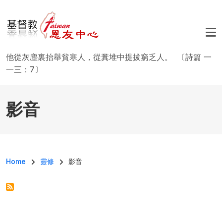
移至主內容
他從灰塵裏抬舉貧寒人，從糞堆中提拔窮乏人。 〔詩篇 一
一三：7〕
影音
導航連結
Home
靈修
影音