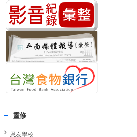
靈修
恩友學校