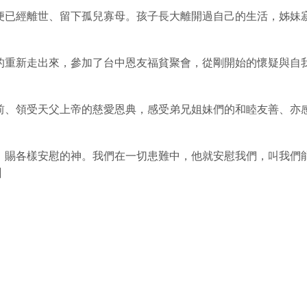
便已經離世、留下孤兒寡母。孩子長大離開過自己的生活，姊妹
的重新走出來，參加了台中恩友福貧聚會，從剛開始的懷疑與自
前、領受天父上帝的慈愛恩典，感受弟兄姐妹們的和睦友善、亦
，賜各樣安慰的神。我們在一切患難中，他就安慰我們，叫我們
】