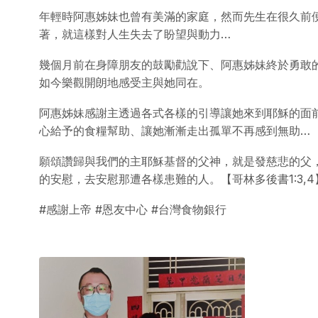
年輕時阿惠姊妹也曾有美滿的家庭，然而先生在很久前
著，就這樣對人生失去了盼望與動力…
幾個月前在身障朋友的鼓勵勸說下、阿惠姊妹終於勇敢
如今樂觀開朗地感受主與她同在。
阿惠姊妹感謝主透過各式各樣的引導讓她來到耶穌的面
心給予的食糧幫助、讓她漸漸走出孤單不再感到無助…
願頌讚歸與我們的主耶穌基督的父神，就是發慈悲的父
的安慰，去安慰那遭各樣患難的人。【哥林多後書1:3,4
#感謝上帝 #恩友中心 #台灣食物銀行