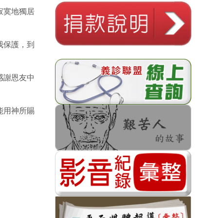
寂寞地獨居
我保護，到
感謝恩友中
能用神所賜