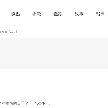
據點
捐款
義診
故事
報導
【路加福音 六:20】
賴輪椅的日子至今已60多年。