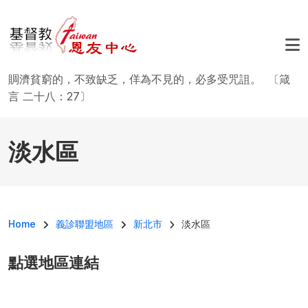
移至主內容
賙濟貧窮的，不致缺乏，佯為不見的，必多受咒詛。 〔箴
言 二十八：27〕
淡水區
導航連結
Home
義診聯盟地區
新北市
淡水區
點選地區連結