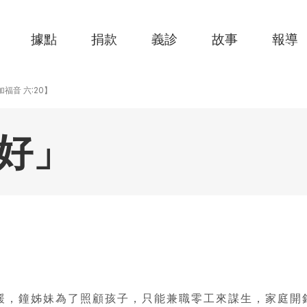
據點
捐款
義診
故事
報導
【路加福音 六:20】
好」
緩，鐘姊妹為了照顧孩子，只能兼職零工來謀生，家庭開