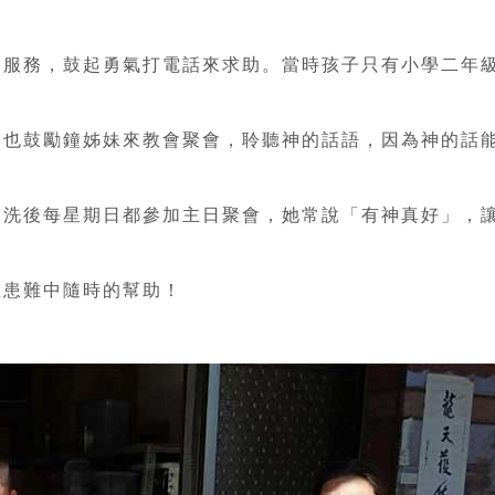
貧服務，鼓起勇氣打電話來求助。當時孩子只有小學二年
，也鼓勵鐘姊妹來教會聚會，聆聽神的話語，因為神的話
受洗後每星期日都參加主日聚會，她常說「有神真好」，
在患難中隨時的幫助！