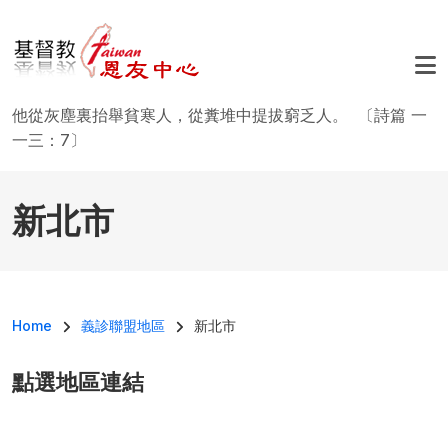
移至主內容
他從灰塵裏抬舉貧寒人，從糞堆中提拔窮乏人。 〔詩篇 一
一三：7〕
新北市
導航連結
Home
義診聯盟地區
新北市
點選地區連結