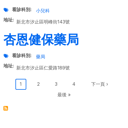
看診科別
小兒科
地址
新北市汐止區明峰街143號
杏恩健保藥局
看診科別
藥局
地址
新北市汐止區仁愛路189號
Pagination
目前頁面
Page
Page
Page
下一頁
1
2
3
4
下一頁 ›
Last page
最後 »