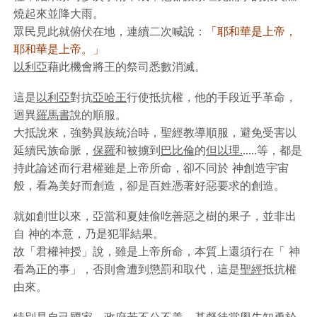
燒起來並降大雨。
眾民見此就俯伏在地，連續二次喊說：
「耶和華是上帝，
耶和華是上帝。」
以利亞
藉此機會將王的祭司悉數消滅。
這是
以利亞
對抗
亞哈王
行使抵抗權，他的手段近乎革命，
迴異
羅馬書
說的順服。
大抵說來，強勢異族統治時，聖經教導順服，避免受害以
延續民族命脈，
保羅
和被擄到
巴比倫
的
但以理.
.....等，都是
持此論述而行君權雖是上帝所命，卻不同於 神創造宇宙
般，看為美好而創造，卻是百姓憑著好惡要求的創造。
就如創世以來，亞當和夏娃偷吃善惡之樹的果子，並非出
自 神的本意，乃是犯罪結果。
故「君權神授」說，雖是上帝所命，本質上還須行在「 神
看為正的事」，否則會遭到懲罰和取代，這是
聖經
抵抗權
由來。
特別是自己國家，政府若不公不義，基督徒當學先知勇於