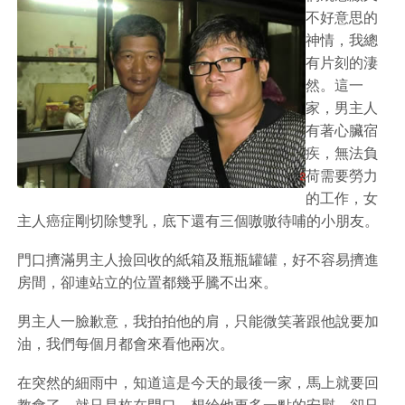
不好意思的
神情，我總
有片刻的淒
然。這一
家，男主人
有著心臟宿
疾，無法負
荷需要勞力
的工作，女
主人癌症剛切除雙乳，底下還有三個嗷嗷待哺的小朋友。
門口擠滿男主人撿回收的紙箱及瓶瓶罐罐，好不容易擠進
房間，卻連站立的位置都幾乎騰不出來。
男主人一臉歉意，我拍拍他的肩，只能微笑著跟他說要加
油，我們每個月都會來看他兩次。
在突然的細雨中，知道這是今天的最後一家，馬上就要回
教會了，就只是杵在門口，想給他更多一點的安慰。卻只