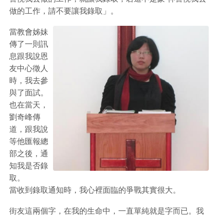
做的工作，請不要讓我錄取」。
當教會姊妹
傳了一則訊
息跟我說恩
友中心徵人
時，我去參
與了面試。
也在當天，
劉奇峰傳
道，跟我說
等他匯報總
部之後，通
知我是否錄
取。
當收到錄取通知時，我心裡面臨的爭戰其實很大。
街友這兩個字，在我的生命中，一直單純就是字而已。我