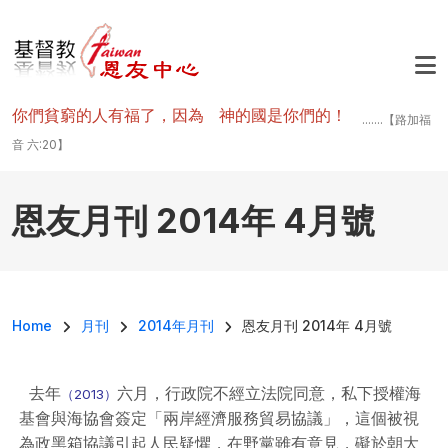
移至主內容
你們貧窮的人有福了，因為 神的國是你們的！
.......【路加福
音 六:20】
恩友月刊 2014年 4月號
導航連結
Home
月刊
2014年月刊
恩友月刊 2014年 4月號
去年
六月，行政院不經立法院同意，私下授權海
（2013）
基會與海協會簽定「兩岸經濟服務貿易協議」，這個被視
為政黑箱協議引起人民疑懼，在野黨雖有意見，礙於朝大