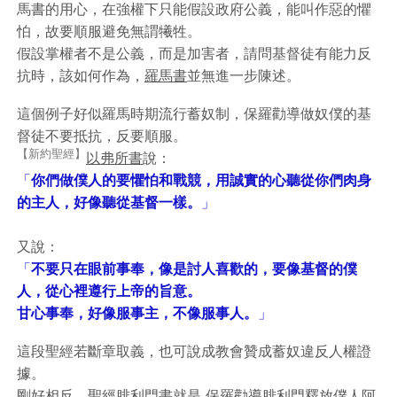
馬書的用心，在強權下只能假設政府公義，能叫作惡的懼
怕，故要順服避免無謂犧牲。
假設掌權者不是公義，而是加害者，請問基督徒有能力反
抗時，該如何作為，
羅馬書
並無進一步陳述。
這個例子好似羅馬時期流行蓄奴制，保羅勸導做奴僕的基
督徒不要抵抗，反要順服。
【新約聖經】
以弗所書
說：
「
你們做僕人的要懼怕和戰競，用誠實的心聽從你們肉身
的主人，好像聽從基督一樣。
」
又說：
「
不要只在眼前事奉，像是討人喜歡的，要像基督的僕
人，從心裡遵行上帝的旨意。
甘心事奉，好像服事主，不像服事人。
」
這段聖經若斷章取義，也可說成教會贊成蓄奴違反人權證
據。
剛好相反，聖經
腓利門書
就是
保羅
勸導
腓利門
釋放僕人
阿