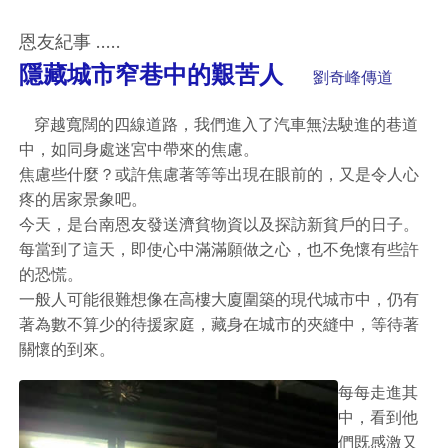
恩友紀事 .....
隱藏城市窄巷中的艱苦人
劉奇峰傳道
穿越寬闊的四線道路，我們進入了汽車無法駛進的巷道
中，如同身處迷宮中帶來的焦慮。
焦慮些什麼？或許焦慮著等等出現在眼前的，又是令人心
疼的居家景象吧。
今天，是台南恩友發送濟貧物資以及探訪新貧戶的日子。
每當到了這天，即使心中滿滿願做之心，也不免懷有些許
的恐慌。
一般人可能很難想像在高樓大廈圍築的現代城市中，仍有
著為數不算少的待援家庭，藏身在城市的夾縫中，等待著
關懷的到來。
每每走進其
中，看到他
們既感激又