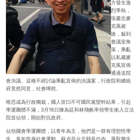
方發生激
烈爭執，
張慶忠麥
克風被
搶，躲到
會議室角
落，乘亂
以私藏麥
克風宣佈
通過送院
會決議。這種不經討論乘亂宣佈的決議案，行政院和總統
府竟然同意，社會嘩然。
唯恐成為行政獨栽，國人皆曰不可國民黨蠻幹結果，引起
學運團體不滿，3月18日陳為廷和林飛帆率領學生衝入立法
院並佔領，開始對抗政府。
佔領國會學運團體，以青年為主，他們是一群有理想性學
生，多年投身社會運動，蘇貞昌台北縣長任內，爭取樂生