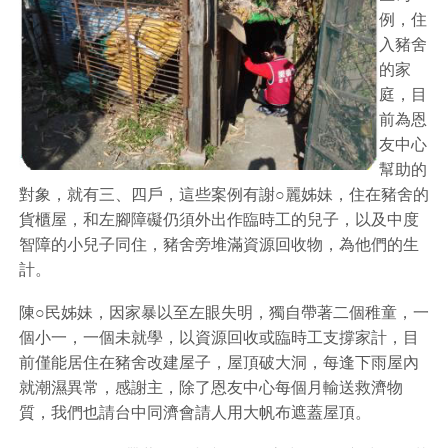
例，住
入豬舍
的家
庭，目
前為恩
友中心
幫助的
對象，就有三、四戶，這些案例有謝○麗姊妹，住在豬舍的
貨櫃屋，和左腳障礙仍須外出作臨時工的兒子，以及中度
智障的小兒子同住，豬舍旁堆滿資源回收物，為他們的生
計。
陳○民姊妹，因家暴以至左眼失明，獨自帶著二個稚童，一
個小一，一個未就學，以資源回收或臨時工支撐家計，目
前僅能居住在豬舍改建屋子，屋頂破大洞，每逢下雨屋內
就潮濕異常，感謝主，除了恩友中心每個月輸送救濟物
質，我們也請台中同濟會請人用大帆布遮蓋屋頂。