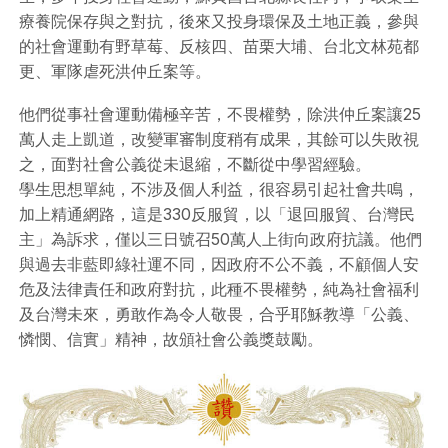
療養院保存與之對抗，後來又投身環保及土地正義，參與
的社會運動有野草莓、反核四、苗栗大埔、台北文林苑都
更、軍隊虐死洪仲丘案等。
他們從事社會運動備極辛苦，不畏權勢，除洪仲丘案讓25
萬人走上凱道，改變軍審制度稍有成果，其餘可以失敗視
之，面對社會公義從未退縮，不斷從中學習經驗。
學生思想單純，不涉及個人利益，很容易引起社會共鳴，
加上精通網路，這是330反服貿，以「退回服貿、台灣民
主」為訴求，僅以三日號召50萬人上街向政府抗議。他們
與過去非藍即綠社運不同，因政府不公不義，不顧個人安
危及法律責任和政府對抗，此種不畏權勢，純為社會福利
及台灣未來，勇敢作為令人敬畏，合乎耶穌教導「公義、
憐憫、信實」精神，故頒社會公義獎鼓勵。