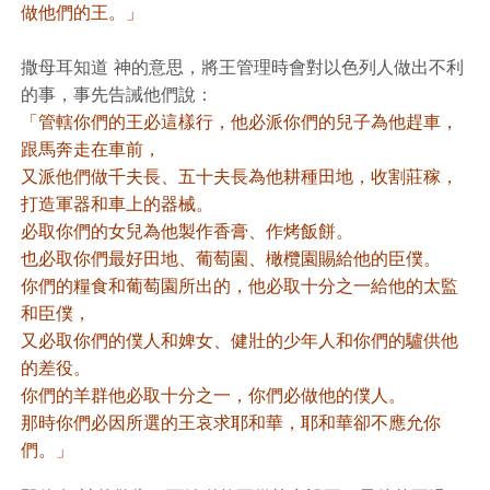
做他們的王。」
撒母耳知道 神的意思，將王管理時會對以色列人做出不利
的事，事先告誡他們說：
「管轄你們的王必這樣行，他必派你們的兒子為他趕車，
跟馬奔走在車前，
又派他們做千夫長、五十夫長為他耕種田地，收割莊稼，
打造軍器和車上的器械。
必取你們的女兒為他製作香膏、作烤飯餅。
也必取你們最好田地、葡萄園、橄欖園賜給他的臣僕。
你們的糧食和葡萄園所出的，他必取十分之一給他的太監
和臣僕，
又必取你們的僕人和婢女、健壯的少年人和你們的驢供他
的差役。
你們的羊群他必取十分之一，你們必做他的僕人。
那時你們必因所選的王哀求耶和華，耶和華卻不應允你
們。」