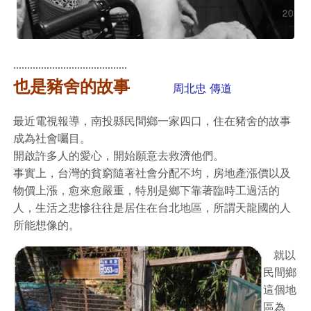
.........................................
也是豬舍的故事
周北忠 傳道
最近電視報導，南投縣民間鄉一家四口，住在豬舍的故事
成為社會囑目。
開啟許多人的愛心，開始願意去救濟他們。
事實上，台灣的貧窮隨著社會分配不均，房地產漲價以及
物價上漲，愈來愈嚴重，特別是鄉下靠著臨時工過活的
人，生活之悲慘往往是居住在台北地區，所謂天龍國的人
所能想像的。
就以
民間鄉
這個地
區為