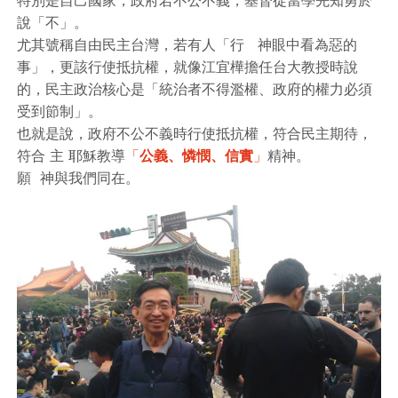
說「不」。
尤其號稱自由民主台灣，若有人「行 神眼中看為惡的
事」，更該行使抵抗權，就像江宜樺擔任台大教授時說
的，民主政治核心是「統治者不得濫權、政府的權力必須
受到節制」。
也就是說，政府不公不義時行使抵抗權，符合民主期待，
符合 主 耶穌教導
「
公義、憐憫、信實
」
精神。
願 神與我們同在。