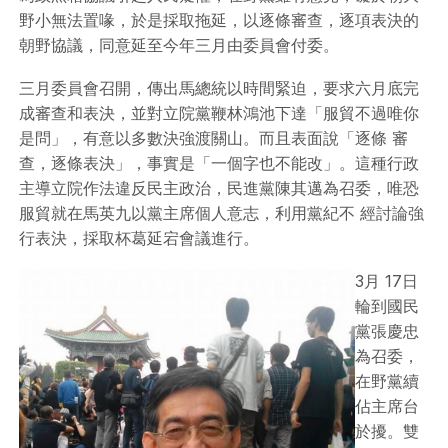
野小無法置喙，於是採取拖延，以逐條審查，逐項表決的
朝野協議，同意延至今年三月由委員會付委。
三月委員會召開，傳出馬總統以時間緊迫，要求六月底完
成審查和表決，並對立院黨鞭林鴻池下達「服貿不過唯你
是問」，有意以多數決強渡關山。而且表面說「逐條 審
查，逐條表決」，事實是「一個字也不能改」。這種行政
主導立院作法違反民主政治，民進黨陳其邁為召委，唯恐
服貿就在馬英九以黨主席個人意志，利用黨紀不 經討論強
行表決，採取杯葛延宕會議進行。
3月 17日
輪到國民
黨張慶忠
為召委，
在野黨續
佔主席台
於擾。雙