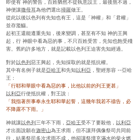
即使有 神的警告，百姓猶然不從執意設王，最後熬不過，
神便讓
撒母耳
為他們選出
掃羅
做王。
從此以後以色列有先知也有王，這是「神權」和「君權」
並存濫觴。
起初王還能遵重先知，後來變調，甚至有不知 神的王興
起，行 神眼中看為惡的事，不只百姓受苦，先知也飽受殘
害。舊約許多地方，就是記載以色列王迫害先知經過。
對於
以色列
惡王興起，先知採取的就是抵抗權。
其中有名例子就是
亞哈王
和先知
以利亞
，聖經形容 --
亞哈
王
：
「行耶和華眼中看為惡的事，比他以前的列王更甚」
以利亞
行使抵抗權，對王說：
「我指著所事奉永生耶和華起誓，這幾年我若不禱告，必
不降露不下雨。」
神就讓
以色列
三年不下雨，
亞哈王
受不了要殺他，
以利亞
才出面說願在
迦密山
為王求雨，但不讓拜偶像祭司共同前
往，結果祭司多次求雨不成，他卻讓祭壇充滿水的柴火燃