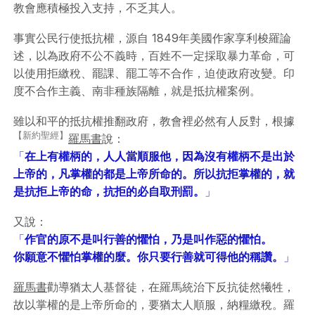
教會應積極投入支持，不乏其人。
事實公民行使抵抗權，源自 1849年美國作家享利梭羅論
述，以為政府不公不義時，百姓不一定採取暴力革命，可
以使用拒繳稅、罷課、罷工等不合作，迫使政府改變。印
度不合作主義、南非種族隔離，就是抵抗權案例。
雖以和平的抵抗權推翻政府，教會裡必然有人反對，根據
【新約聖經】
羅馬書
說：
「
在上有權柄的，人人當順服他，因為沒有權柄不是出於
上帝的，凡掌權的都是上帝所命的。
所以抗拒掌權的，就
是抗拒上帝的命，抗拒的必自取刑罰。
」
又說：
「
作官的原不是叫行善的懼怕，乃是叫作惡的懼怕。
你願意不懼怕掌權的麼。
你只要行善就可得他的稱讚。
」
羅馬書
勸導猶太人基督徒，在羅馬統治下反抗徒然犧牲，
故以掌權的是上帝所命的，要猶太人順服，納糧繳稅。羅