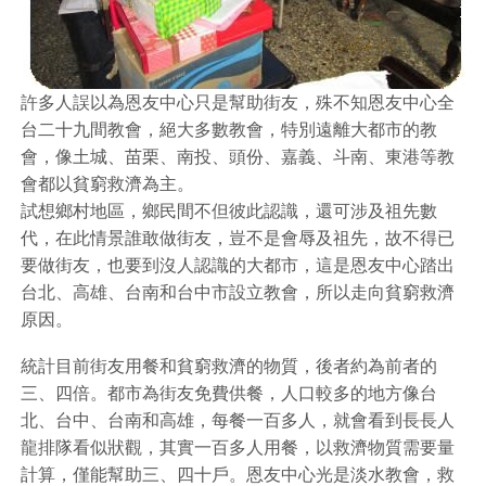
許多人誤以為恩友中心只是幫助街友，殊不知恩友中心全
台二十九間教會，絕大多數教會，特別遠離大都市的教
會，像土城、苗栗、南投、頭份、嘉義、斗南、東港等教
會都以貧窮救濟為主。
試想鄉村地區，鄉民間不但彼此認識，還可涉及祖先數
代，在此情景誰敢做街友，豈不是會辱及祖先，故不得已
要做街友，也要到沒人認識的大都市，這是恩友中心踏出
台北、高雄、台南和台中市設立教會，所以走向貧窮救濟
原因。
統計目前街友用餐和貧窮救濟的物質，後者約為前者的
三、四倍。都市為街友免費供餐，人口較多的地方像台
北、台中、台南和高雄，每餐一百多人，就會看到長長人
龍排隊看似狀觀，其實一百多人用餐，以救濟物質需要量
計算，僅能幫助三、四十戶。恩友中心光是淡水教會，救