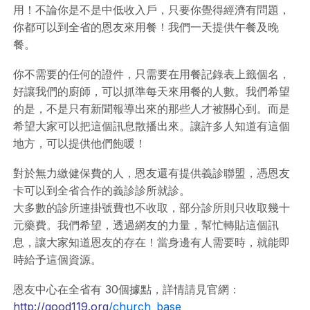
用！不論你是不是中低收入戶，只要你覺得經濟有問題，
你都可以到全省的恩友來用餐！我們一天提供午餐及晚
餐。
你不需要的任何的證件，只需要在用餐記錄表上籤個名，
好讓我們的廚師，可以抓準每天來用餐的人數。我們希望
的是，不是只有新聞報導出來的那些人才被關心到。而是
希望大家可以把這個訊息散播出來。
讓許多人知道有這個
地方，可以提供他們飽暖！
對於無力繳健保費的人，恩友還有提供義診聯盟，憑恩友
卡可以到全省合作的義診診所就診。
大多數的診所連掛號費也不收取，部分診所則只收取幾十
元藥費。我們希望，透過網友的力量，幫忙轉貼這個訊
息，讓大家知道恩友的存在！當身邊有人需要時，就能即
時給予這個資源。
恩友中心在全省有 30個據點，詳情請見官網：
http://good119.org
/church_base