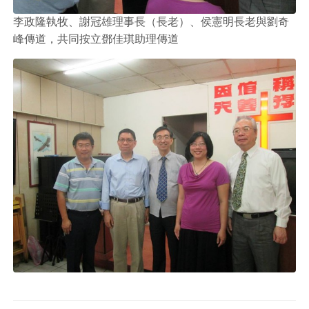
李政隆執牧、謝冠雄理事長（長老）、侯憲明長老與劉奇
峰傳道，共同按立鄧佳琪助理傳道