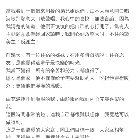
當我看到一個個來用餐的弟兄姐妹們，由不太願意開口唱
詩歌到願意大口放聲唱。我心中的喜悅，無法言諭。因為
我清楚的知道，他們正慢慢的把自己的心打開了。當有人
主動願意拿聖經回家讀時，我開心到放聲大叫，不住的讚
美主！感謝主！
前幾天，有一位住宿的姊妹，在用餐時跟我說：住在恩
友，是他覺得這輩子最快樂的時光。
我當下覺得，所有的辛苦和努力，都值得了。
恩友是個家，他不僅僅給予需要幫助的人，吃得飽穿得暖
外；更給他們滿滿的溫暖。
由充滿掙扎到順服的我，由順服的我到內心充滿喜樂的
我。
這段時間非常的短，連我自己都很難以想像，我竟然可以
做得到。
這是一個溫暖的大家庭，同工們目標一致，大家互相幫
補，哪裡缺人手，那裡就會有人來幫忙。