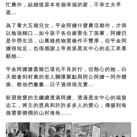
忙農作，結婚後原本有個幸福的家，不幸丈夫早
逝…
為了養大五個兒女，平金阿嬤什麼農活都作，才得
以勉強糊口…如今孩子各自嫁娶生了孫輩，阿嬤仍
是辛勞生活，山裏雖然物質條件不豐厚，但平金阿
嬤很知足，也很感謝上帝差派恩友中心的志工來看
顧她…
平金阿嬤膝蓋雖已退化不良於行，但熱心的她，白
天都會到村裏的老人關懷聚點與阿公阿嬤一同作體
操、教他們畫畫…日子過得很充實…
盼望慈愛的主繼續透過阿嬤、透過恩友中心的福貧
志工，將主的恩典和許許多多人的愛心，傳揚到每
個需要憐憫的山村海角……