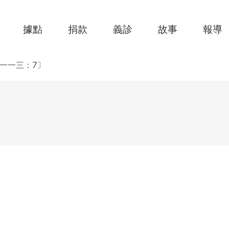
據點
捐款
義診
故事
報導
一一三：7〕