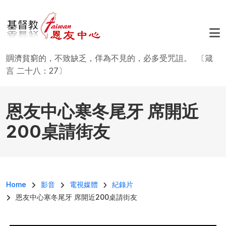
移至主內容
賙濟貧窮的，不致缺乏，佯為不見的，必多受咒詛。 〔箴
言 二十八：27〕
恩友中心寒冬尾牙 席開近
200桌請街友
導航連結
Home
影音
電視媒體
紀錄片
恩友中心寒冬尾牙 席開近200桌請街友