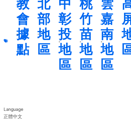
教
北
中
桃
雲
會
部
彰
竹
嘉
據
地
投
苗
南
點
區
地
地
地
區
區
區
Language
正體中文