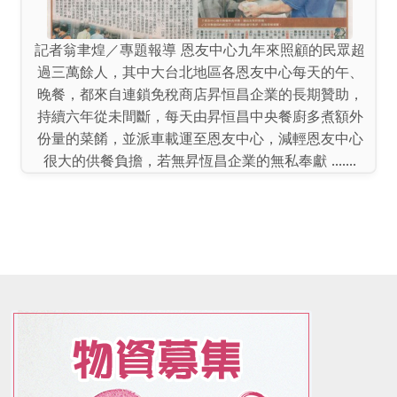
記者翁聿煌／專題報導 恩友中心九年來照顧的民眾超
過三萬餘人，其中大台北地區各恩友中心每天的午、
晚餐，都來自連鎖免稅商店昇恒昌企業的長期贊助，
持續六年從未間斷，每天由昇恒昌中央餐廚多煮額外
份量的菜餚，並派車載運至恩友中心，減輕恩友中心
很大的供餐負擔，若無昇恆昌企業的無私奉獻 .......