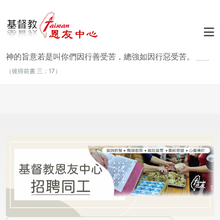
移至主內容
神的旨意若是叫你們因行善受苦，總強如因行惡受苦。
.........
（彼得前書 三：17）