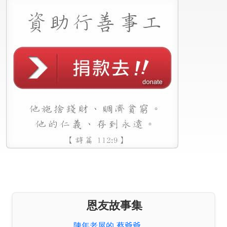
恩友故事集
陳年老屋的 蔡爺爺