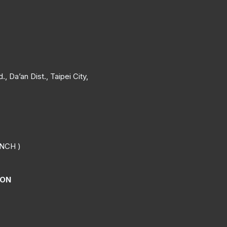
, Da’an Dist., Taipei City,
NCH )
ION