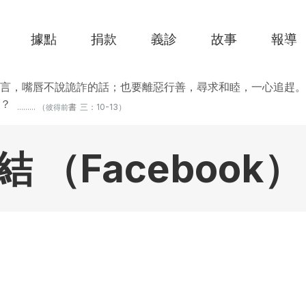
據點
捐款
義診
故事
報導
言，嘴唇不說詭詐的話；也要離惡行善，尋求和睦，一心追趕。
？
......... （
書
三：10-13）
彼得前
（Facebook）