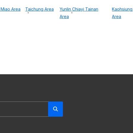
 Miao Area
Taichung Area
Yunlin Chiayi Tainan
Kaohsiung
Area
Area