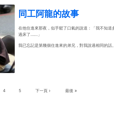
同工阿龍的故事
在他住進來那夜，似乎鬆了口氣的說道：「我不知道
過床了……」
我已忘記是第幾個住進來的弟兄，對我說過相同的話
Page
Page
下一頁
Last page
4
5
下一頁 ›
最後 »