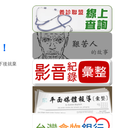
！
下後就棄