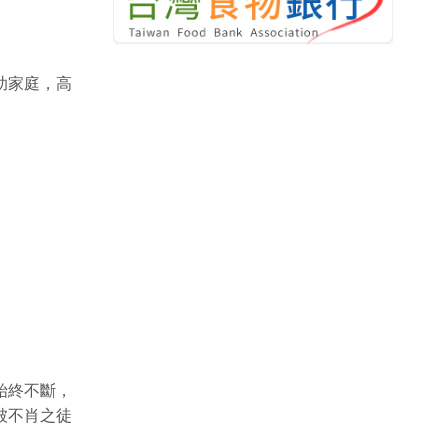
助家庭，高
始終不斷，
被不肖之徒