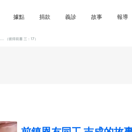
據點
捐款
義診
故事
報導
....... （彼得前書 三：17）
前鎮恩友同工 吉成的故