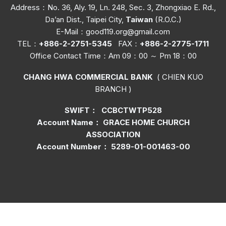
Address：No. 36, Aly. 19, Ln. 248, Sec. 3, Zhongxiao E. Rd.,
Da’an Dist., Taipei City,
Taiwan
(R.O.C.)
E-Mail：
good119.org@gmail.com
TEL：
+886-2-2751-5345
FAX：
+886-2-2775-1711
Office C
ontact Time
：Am 09：00 ～ Pm 18：00
CHANG HWA COMMERCIAL BANK
( CHIEN KUO
BRANCH )
SWIFT： CCBCTWTP528
Account Name： GRACE HOME CHURCH
ASSOCIATION
Account Number： 5289-01-001463-00