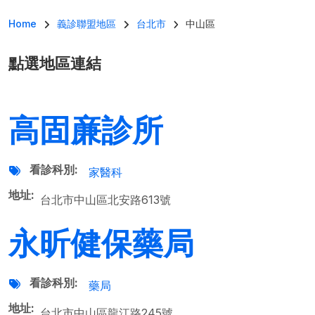
導航連結
Home
義診聯盟地區
台北市
中山區
點選地區連結
高固亷診所
看診科別
家醫科
地址
台北市中山區北安路613號
永昕健保藥局
看診科別
藥局
地址
台北市中山區龍江路245號