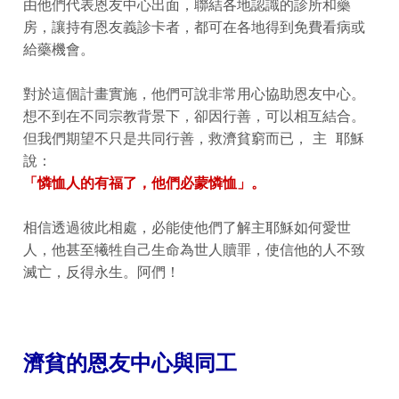
由他們代表恩友中心出面，聯結各地認識的診所和藥
房，讓持有恩友義診卡者，都可在各地得到免費看病或
給藥機會。
對於這個計畫實施，他們可說非常用心協助恩友中心。
想不到在不同宗教背景下，卻因行善，可以相互結合。
但我們期望不只是共同行善，救濟貧窮而已， 主 耶穌
說：
「憐恤人的有福了，他們必蒙憐恤」。
相信透過彼此相處，必能使他們了解主耶穌如何愛世
人，他甚至犧牲自己生命為世人贖罪，使信他的人不致
滅亡，反得永生。阿們！
濟貧的恩友中心與同工