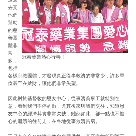
去受
他們
幫助
的慈
善團
體非
常
冠泰藥業熱心行善！
多，
包括
各樣宗教團體，才發現真正從事救濟的非常少，許多單
位甚至在斂財，讓他們非常失望。
因此對於基督教的恩友中心，從事濟貧事工就特別在
意，看到我們不停的做，尤其後來與我們交往，知道恩
友中心的經濟其實非常欠缺，雖然如此，卻一點也不擔
心的繼續的往前走，在各地從事救濟貧窮。