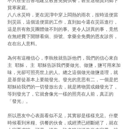
不只在全台各地建立教會免費供餐，甚至送物質到鄉下
貧寒家庭。
八八水災時，更在泥濘中穿上悶熱的雨衣，按時送便當
到災區，這個送便當的工作，直到如今還在災區進行，
這是所有救災團體做不到的事。更令人訝異的事，竟然
在無經費下開辦看病、掛號、拿藥全免費的恩友診所，
在在出人意料。
為何有這種信心，李執牧就告訴他們，我們的信心來自
主 耶穌， 主 耶穌告訴我們要做光、做鹽，鹽可用來加
味，光卻可照亮世上的人。總之這個做光做鹽道理，就
是基督徒基本上要能發光。發光的意思有二，一個是把
耶穌給我們的一切發放出去，就是將物質或錢發光了，
等到發光了，它就會像光一樣的照亮在人前，真正的
「發光」。
所以恩友中心表面看似不足，其實卻是樣樣充足。什麼
時候看到米糧、供餐的伙食，或經濟已經斷絕了，就在