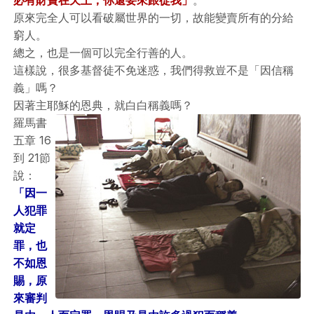
必有財寶在天上，你還要來跟從我」
。
原來完全人可以看破屬世界的一切，故能變賣所有的分給
窮人。
總之，也是一個可以完全行善的人。
這樣說，很多基督徒不免迷惑，我們得救豈不是「因信稱
義」嗎？
因著主耶穌的恩典，就白白稱義嗎？
羅馬書
五章 16
到 21節
說：
「因一
人犯罪
就定
罪，也
不如恩
賜，原
來審判