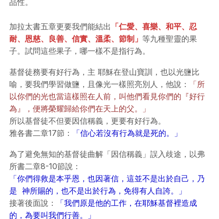
品性。
加拉太書五章更要我們能結出
「仁愛、喜樂、和平、忍
耐、恩慈、良善、信實、溫柔、節制」
等九種聖靈的果
子。試問這些果子，哪一樣不是指行為。
基督徒務要有好行為，主 耶穌在登山寶訓，也以光鹽比
喻，要我們學習做鹽，且像光一樣照亮別人，他說：
「所
以你們的光也當這樣照在人前，叫他們看見你們的『好行
為』，便將榮耀歸給你們在天上的父。」
所以基督徒不但要因信稱義，更要有好行為。
雅各書二章17節：
「信心若沒有行為就是死的。」
為了避免無知的基督徒曲解「因信稱義」誤入歧途，以弗
所書二章8-10節說：
「你們得救是本乎恩，也因著信，這並不是出於自己，乃
是 神所賜的，也不是出於行為，免得有人自誇。」
接著後面說：
「我們原是他的工作，在耶穌基督裡造成
的，為要叫我們行善。」