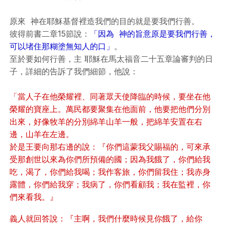
原來 神在耶穌基督裡造我們的目的就是要我們行善。
彼得前書二章15節說：
「因為 神的旨意原是要我們行善，
可以堵住那糊塗無知人的口」
。
至於要如何行善，主 耶穌在馬太福音二十五章論審判的日
子，詳細的告訴了我們細節，他說：
「當人子在他榮耀裡、同著眾天使降臨的時候，要坐在他
榮耀的寶座上。萬民都要聚集在他面前，他要把他們分別
出來，好像牧羊的分別綿羊山羊一般，把綿羊安置在右
邊，山羊在左邊。
於是王要向那右邊的說：『你們這蒙我父賜福的，可來承
受那創世以來為你們所預備的國；因為我餓了，你們給我
吃，渴了，你們給我喝；我作客旅，你們留我住；我赤身
露體，你們給我穿；我病了，你們看顧我；我在監裡，你
們來看我。』
義人就回答說：『主啊，我們什麼時候見你餓了，給你