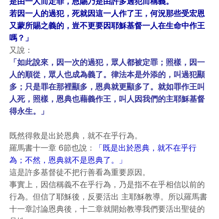
是由一人而定罪，恩賜乃是由許多過犯而稱義。
若因一人的過犯，死就因這一人作了王，何況那些受宏恩
又蒙所賜之義的，豈不更要因耶穌基督一人在生命中作王
嗎？」
又說：
「如此說來，因一次的過犯，眾人都被定罪；照樣，因一
人的順從，眾人也成為義了。律法本是外添的，叫過犯顯
多；只是罪在那裡顯多，恩典就更顯多了。就如罪作王叫
人死，照樣，恩典也藉義作王，叫人因我們的主耶穌基督
得永生。」
既然得救是出於恩典，就不在乎行為。
羅馬書十一章 6節也說：
「既是出於恩典，就不在乎行
為；不然，恩典就不是恩典了。」
這是許多基督徒不把行善看為重要原因。
事實上，因信稱義不在乎行為，乃是指不在乎相信以前的
行為。但信了耶穌後，反要活出 主耶穌教導。所以羅馬書
十一章討論恩典後，十二章就開始教導我們要活出聖徒的