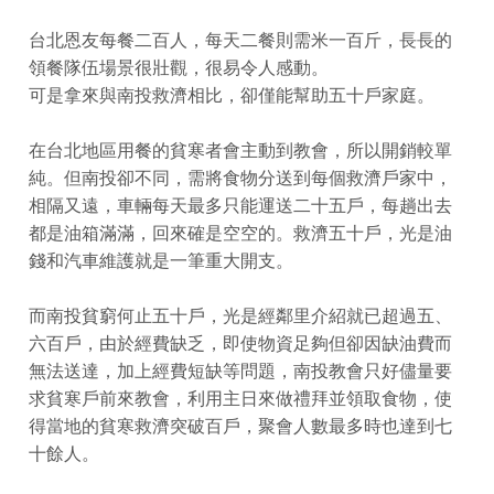
台北恩友每餐二百人，每天二餐則需米一百斤，長長的
領餐隊伍場景很壯觀，很易令人感動。
可是拿來與南投救濟相比，卻僅能幫助五十戶家庭。
在台北地區用餐的貧寒者會主動到教會，所以開銷較單
純。但南投卻不同，需將食物分送到每個救濟戶家中，
相隔又遠，車輛每天最多只能運送二十五戶，每趟出去
都是油箱滿滿，回來確是空空的。救濟五十戶，光是油
錢和汽車維護就是一筆重大開支。
而南投貧窮何止五十戶，光是經鄰里介紹就已超過五、
六百戶，由於經費缺乏，即使物資足夠但卻因缺油費而
無法送達，加上經費短缺等問題，南投教會只好儘量要
求貧寒戶前來教會，利用主日來做禮拜並領取食物，使
得當地的貧寒救濟突破百戶，聚會人數最多時也達到七
十餘人。