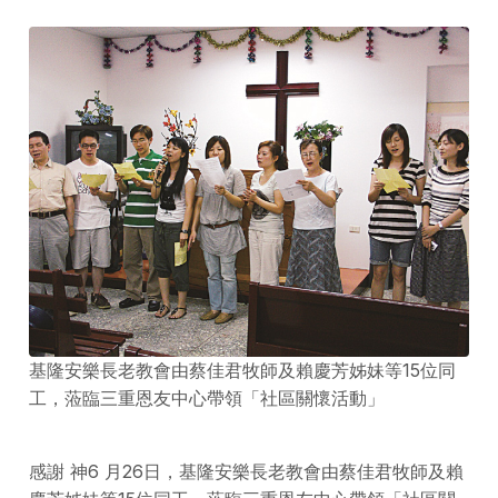
基隆安樂長老教會由蔡佳君牧師及賴慶芳姊妹等15位同
工，蒞臨三重恩友中心帶領「社區關懷活動」
感謝 神6 月26日，基隆安樂長老教會由蔡佳君牧師及賴