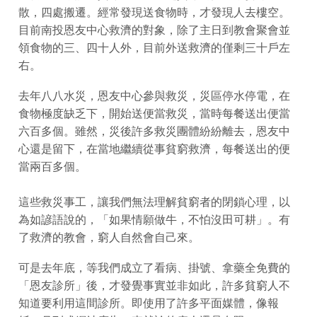
散，四處搬遷。經常發現送食物時，才發現人去樓空。
目前南投恩友中心救濟的對象，除了主日到教會聚會並
領食物的三、四十人外，目前外送救濟的僅剩三十戶左
右。
去年八八水災，恩友中心參與救災，災區停水停電，在
食物極度缺乏下，開始送便當救災，當時每餐送出便當
六百多個。雖然，災後許多救災團體紛紛離去，恩友中
心還是留下，在當地繼續從事貧窮救濟，每餐送出的便
當兩百多個。
這些救災事工，讓我們無法理解貧窮者的閉鎖心理，以
為如諺語說的，「如果情願做牛，不怕沒田可耕」。有
了救濟的教會，窮人自然會自己來。
可是去年底，等我們成立了看病、掛號、拿藥全免費的
「恩友診所」後，才發覺事實並非如此，許多貧窮人不
知道要利用這間診所。即使用了許多平面媒體，像報