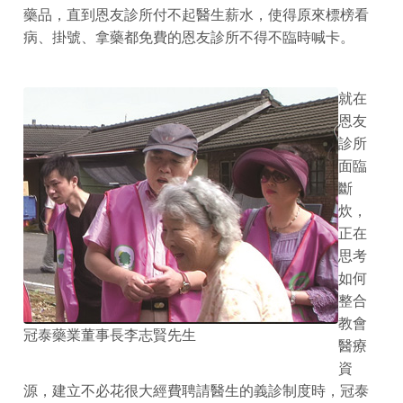
藥品，直到恩友診所付不起醫生薪水，使得原來標榜看
病、掛號、拿藥都免費的恩友診所不得不臨時喊卡。
就在
恩友
診所
面臨
斷
炊，
正在
思考
如何
整合
教會
冠泰藥業董事長李志賢先生
醫療
資
源，建立不必花很大經費聘請醫生的義診制度時，冠泰