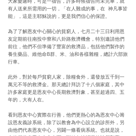
大家憂慮時，可是一禱告，許多時候禱告尚未完畢，就
有人送來所需用的一切，「在人難成的事，在 神凡事皆
能」，這是主耶穌說的，更是我們信心的保證。
為了了解恩友中心關心的貧窮人，七月二十三日利用恩
友定期前往南投中寮和八卦路救濟機會，特別邀請他們
前往，他們不但準備了豐富的救濟品，包括他們製作的
養生藥品、維他命B群、米、油和各樣雜糧，總計六部旅
行車。
此外，對於每戶貧窮人家，除糧食外，還發放五千到一
萬元不等的救濟金。那天總計拜訪了十八個家庭，其中
許多家庭更是恩友中心長期救濟對象，甚至超過四、五
年的，大有人在。
看到恩友中心實際在行善，他們更熱心的為恩友中心籌
設恩友義診系統，除了以教會為中心設立的診所外，另
由他們代表恩友中心，另闢一條看病系統。也就是說，