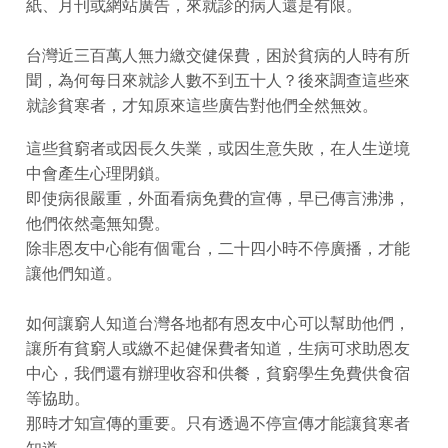
紙、月刊或網站廣告，來就診的病人還是有限。
台灣近三百萬人無力繳交健保費，困於貧病的人時有所
聞，為何每日來就診人數不到五十人？後來調查這些來
就診貧寒者，才知原來這些廣告對他們全然無效。
這些貧窮者或因長久失業，或因生意失敗，在人生逆境
中會產生心理閉鎖。
即使病很嚴重，外面看病免費的宣傳，早已傳言沸沸，
他們依然毫無知覺。
除非恩友中心能有個電台，二十四小時不停廣播，才能
讓他們知道。
如何讓窮人知道台灣各地都有恩友中心可以幫助他們，
讓所有貧窮人或繳不起健保費者知道，生病可求助恩友
中心，我們還有辦理收容和供餐，貧窮學生免費供食宿
等協助。
那時才知宣傳的重要。只有透過不停宣傳才能讓貧寒者