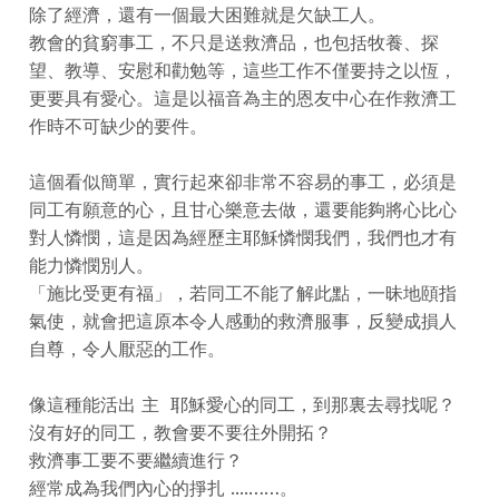
除了經濟，還有一個最大困難就是欠缺工人。
教會的貧窮事工，不只是送救濟品，也包括牧養、探
望、教導、安慰和勸勉等，這些工作不僅要持之以恆，
更要具有愛心。這是以福音為主的恩友中心在作救濟工
作時不可缺少的要件。
這個看似簡單，實行起來卻非常不容易的事工，必須是
同工有願意的心，且甘心樂意去做，還要能夠將心比心
對人憐憫，這是因為經歷主耶穌憐憫我們，我們也才有
能力憐憫別人。
「施比受更有福」，若同工不能了解此點，一昧地頤指
氣使，就會把這原本令人感動的救濟服事，反變成損人
自尊，令人厭惡的工作。
像這種能活出 主 耶穌愛心的同工，到那裏去尋找呢？
沒有好的同工，教會要不要往外開拓？
救濟事工要不要繼續進行？
經常成為我們內心的掙扎 ....……。