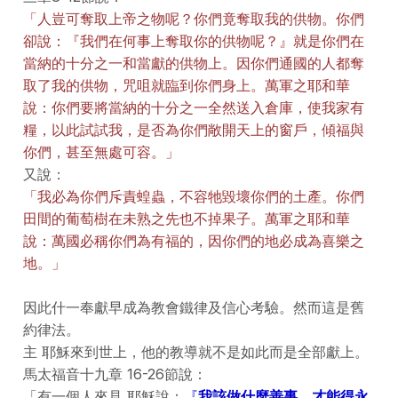
「人豈可奪取上帝之物呢？你們竟奪取我的供物。你們
卻說：『我們在何事上奪取你的供物呢？』就是你們在
當納的十分之一和當獻的供物上。因你們通國的人都奪
取了我的供物，咒咀就臨到你們身上。萬軍之耶和華
說：你們要將當納的十分之一全然送入倉庫，使我家有
糧，以此試試我，是否為你們敞開天上的窗戶，傾福與
你們，甚至無處可容。」
又說：
「我必為你們斥責蝗蟲，不容牠毀壞你們的土產。你們
田間的葡萄樹在未熟之先也不掉果子。萬軍之耶和華
說：萬國必稱你們為有福的，因你們的地必成為喜樂之
地。」
因此什一奉獻早成為教會鐵律及信心考驗。然而這是舊
約律法。
主 耶穌來到世上，他的教導就不是如此而是全部獻上。
馬太福音十九章 16-26節說：
「有一個人來見 耶穌說：
『
我該做什麼善事，才能得永