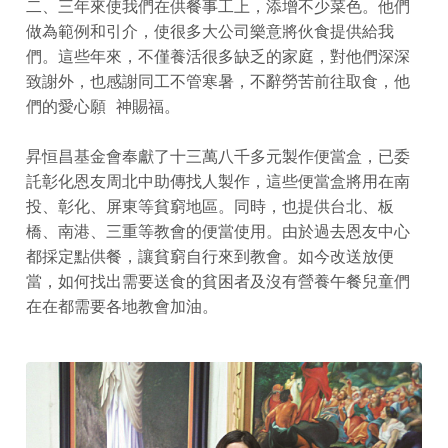
二、三年來使我們在供餐事工上，添增不少菜色。他們
做為範例和引介，使很多大公司樂意將伙食提供給我
們。這些年來，不僅養活很多缺乏的家庭，對他們深深
致謝外，也感謝同工不管寒暑，不辭勞苦前往取食，他
們的愛心願 神賜福。
昇恒昌基金會奉獻了十三萬八千多元製作便當盒，已委
託彰化恩友周北中助傳找人製作，這些便當盒將用在南
投、彰化、屏東等貧窮地區。同時，也提供台北、板
橋、南港、三重等教會的便當使用。由於過去恩友中心
都採定點供餐，讓貧窮自行來到教會。如今改送放便
當，如何找出需要送食的貧困者及沒有營養午餐兒童們
在在都需要各地教會加油。