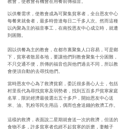
教會，使教會有機會在用餐前傳福音。
以供餐需求，使教會成為可聚集貧寒者，全台恩友中心
每餐來就食者，最多時曾達每日二千多人次。然而這種
以內聚為主的福音事工，在南投恩友中心成立時，就遭
到困難。
因以供餐為主的教會，在都市裏聚集人口容易，可是鄉
下，貧寒者散居各地，要讓他們到教會聚集十分困難，
不只交通不便，所傳的福音也與他們過去不同，所以教
會便須自動的去尋找他們。
當時恩友中心為了救濟貧窮，委託很多善心人士，包括
村里長代為尋找貧寒及弱勢者，找到五百多戶貧寒家庭
名單，限於經濟最後選出五十多戶，開始恩友中心送
米、油、乳粉等民生用品，偶而也會送錢的救濟工作。
這樣的救濟，表面說二星期就會送一次的救濟，但送的
食物不多，許多貧寒者也經不起貧寒的折磨，妻離子