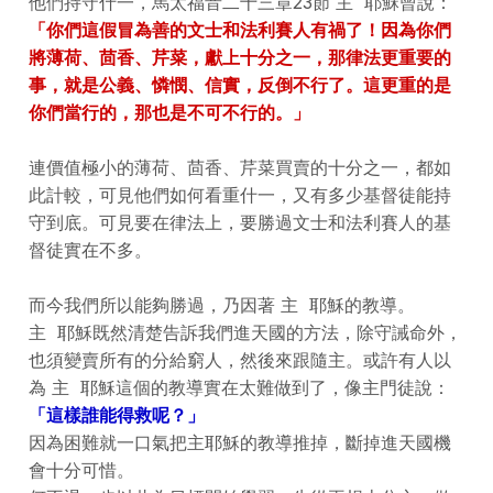
他們持守什一，馬太福音二十三章23節 主 耶穌曾說：
「你們這假冒為善的文士和法利賽人有禍了！因為你們
將薄荷、茴香、芹菜，獻上十分之一，那律法更重要的
事，就是公義、憐憫、信實，反倒不行了。這更重的是
你們當行的，那也是不可不行的。」
連價值極小的薄荷、茴香、芹菜買賣的十分之一，都如
此計較，可見他們如何看重什一，又有多少基督徒能持
守到底。可見要在律法上，要勝過文士和法利賽人的基
督徒實在不多。
而今我們所以能夠勝過，乃因著 主 耶穌的教導。
主 耶穌既然清楚告訴我們進天國的方法，除守誡命外，
也須變賣所有的分給窮人，然後來跟隨主。或許有人以
為 主 耶穌這個的教導實在太難做到了，像主門徒說：
「這樣誰能得救呢？」
因為困難就一口氣把主耶穌的教導推掉，斷掉進天國機
會十分可惜。