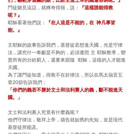
們，駱駝穿過鍼的眼，比財主進上帝的國還容易呢。』
門徒聽見這話，就稀奇得很，說：
『這樣誰能得救
呢？』
耶穌看著他們說：
『在人這是不能的，在 神凡事皆
能。』
主耶穌的故事告訴我們，基督徒若想進天國，光是守律
法，講究什一奉獻是不夠的，必須遵照 主 耶穌教導，變
賣所有的分給窮人，還要來跟隨 耶穌，這樣的人才能進
天國。
為了讓門徒知道，得救不在於律法，所以在馬太福音五
章20節告訴我們：
「你們的義若不勝於文士和法利賽人的義，斷不能進天
國。」
文士和法利賽人究竟有什麼義呢？
他們守律法，敬拜上帝，禱告就如舊約先知，豈是現代
基督徒所能及。