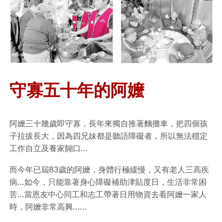
守寡五十年的阿嬤
阿嬤三十幾歲即守寡，長年來獨自推著麵攤車，把四個孩
子拉拔長大，因為四兄妹都是聽語障礙者，所以無法穩定
工作自立及養家餬口…
而今年已屆83歲的阿嬤，身體行極緩慢，又有老人三高疾
病…如今，只能靠著身心障礙補助津貼度日，生活非常困
苦…當恩友中心同工和志工帶著日用物資去看阿嬤一家人
時，阿嬤非常高興……