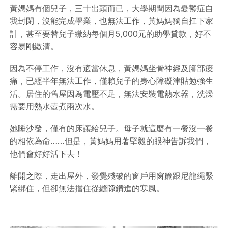
黃媽媽有個兒子，三十出頭而已，大學期間因為憂鬱症自
我封閉，沒能完成學業，也無法工作，黃媽媽獨自扛下家
計，甚至要替兒子繳納每個月5,000元的助學貸款，好不
容易剛繳清。
因為不停工作，沒有適當休息，黃媽媽坐骨神經及腳部痠
痛，已經半年無法工作，僅賴兒子的身心障礙津貼勉強生
活。居住的舊屋因為電壓不足，無法安裝電熱水器，洗澡
需要用熱水壺煮兩次水。
她睡沙發，僅有的床讓給兒子。母子就這麼有一餐沒一餐
的相依為命……但是，黃媽媽用著堅毅的眼神告訴我們，
他們會好好活下去！
離開之際，走出屋外，發覺殘破的窗戶用窗簾跟尼龍繩緊
緊綁住，但卻無法擋住從縫隙鑽進的寒風。