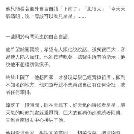
他只能看著窗外自言自語「下雨了」「風很大」「今天天
氣晴朗，晚上應該可以看見星星」……
一些關於時間流逝的自言自語。
他希望離開醫院，希望有人跟他說說話。孤獨很巨大，容
易使人陷入瘋狂。他卻按時吃藥，聽醫生所有的指示，他
說他不想繼續當瘋子。
終於出院了，他想回家，才發現母親已經賣掉祖厝，搬到
不知名的地方。他知道母親不想再跟自己有任何牽扯，或
者任何牽掛。
流落了一段時間，睡在天橋下，好天氣的時候看星星，壞
天氣的時候到處躲避風雨。巨大的孤獨仍然纏繞著阿凱。
直到台南恩友中心接納了他。
他很愛這個家。很認真的當同工。切菜洗菜，搬運物資，