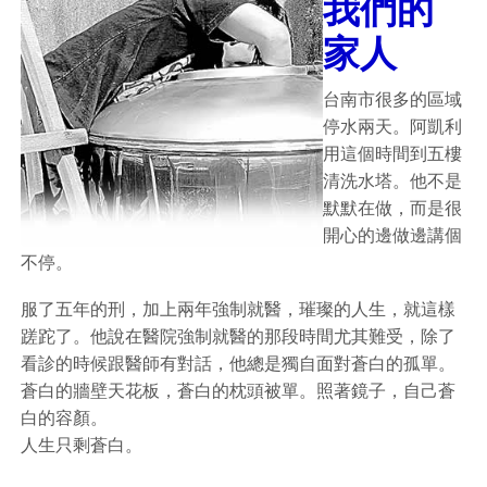
我們的
家人
台南市很多的區域
停水兩天。阿凱利
用這個時間到五樓
清洗水塔。他不是
默默在做，而是很
開心的邊做邊講個
不停。
服了五年的刑，加上兩年強制就醫，璀璨的人生，就這樣
蹉跎了。他說在醫院強制就醫的那段時間尤其難受，除了
看診的時候跟醫師有對話，他總是獨自面對蒼白的孤單。
蒼白的牆壁天花板，蒼白的枕頭被單。照著鏡子，自己蒼
白的容顏。
人生只剩蒼白。