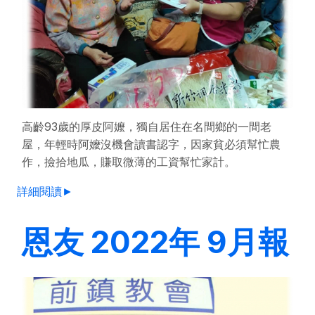
高齡93歲的厚皮阿嬤，獨自居住在名間鄉的一間老
屋，年輕時阿嬤沒機會讀書認字，因家貧必須幫忙農
作，撿拾地瓜，賺取微薄的工資幫忙家計。
詳細閱讀►
恩友 2022年 9月報