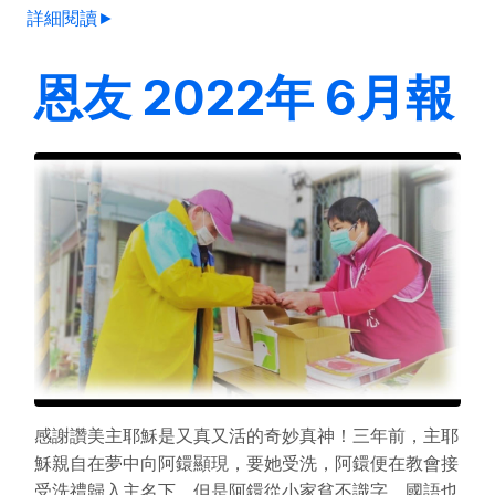
詳細閱讀►
恩友 2022年 6月報
感謝讚美主耶穌是又真又活的奇妙真神！三年前，主耶
穌親自在夢中向阿鐶顯現，要她受洗，阿鐶便在教會接
受洗禮歸入主名下，但是阿鐶從小家貧不識字，國語也