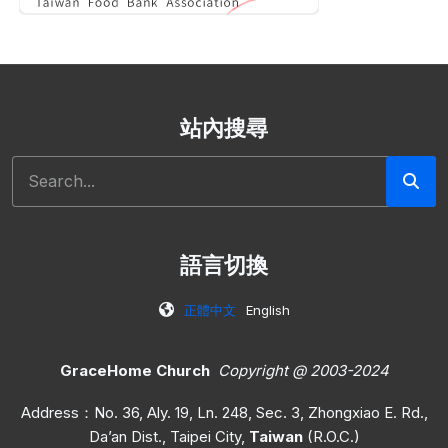
站內搜尋
搜尋
語言切換
正體中文
English
GraceHome Church
Copyright @ 2003-2024
Address：No. 36, Aly. 19, Ln. 248, Sec. 3, Zhongxiao E. Rd.,
Da’an Dist., Taipei City,
Taiwan
(R.O.C.)