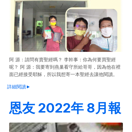
阿 源：請問有賣聖經嗎？ 李幹事：你為何要買聖經
呢？ 阿 源：我要寄到燕巢看守所給哥哥，因為他在裡
面已經接受耶穌，所以我想寄一本聖經去讓他閱讀。
詳細閱讀►
恩友 2022年 8月報