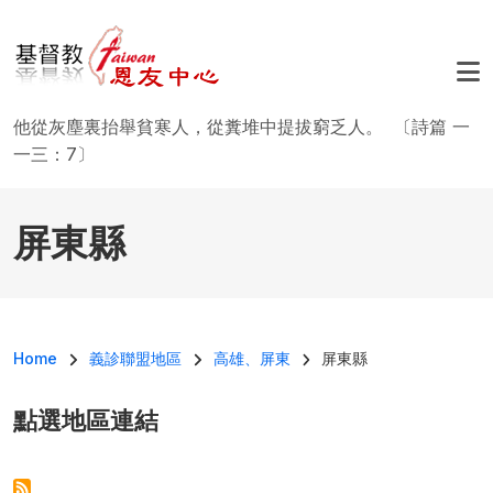
移至主內容
他從灰塵裏抬舉貧寒人，從糞堆中提拔窮乏人。 〔詩篇 一
一三：7〕
屏東縣
導航連結
Home
義診聯盟地區
高雄、屏東
屏東縣
點選地區連結