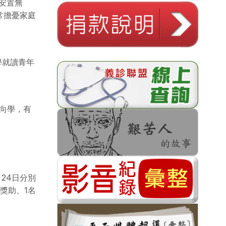
安置無
常擔憂家庭
學就讀青年
向學，有
24日分別
獎助、1名