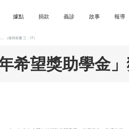
據點
捐款
義診
故事
報導
....... （彼得前書 三：17）
年希望獎助學金」