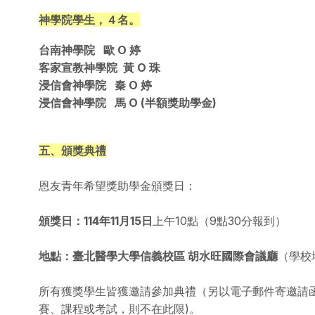
神學院學生，４名。
台南神學院 歐 O 婷
客家宣教神學院 黃 O 珠
浸信會神學院 秦 O 婷
浸信會神學院 馬 O (半額獎助學金)
五、頒獎典禮
恩友青年希望獎助學金頒獎日：
頒獎日：114年11月15日
上午10點（9點30分報到）
地點：臺北醫學大學信義校區 胡水旺國際會議廳
（學校
所有獲獎學生皆獲邀請參加典禮（另以電子郵件寄邀請
賽、課程或考試，則不在此限)。