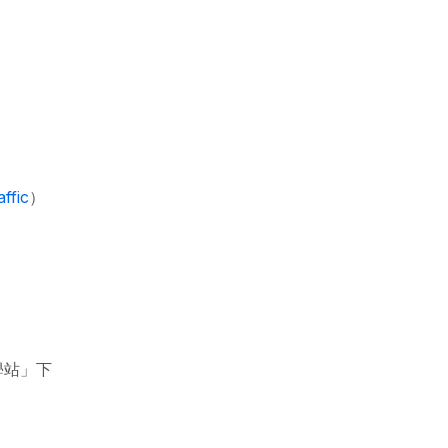
ffic
）
學站」下