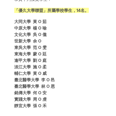
「優久大學聯盟」所屬學校學生，14名。
大同大學 黃 O 茹
中原大學 楊 O 喻
文化大學 吳 O 儱
世新大學 余 O
東吳大學 范 O 雯
東海大學 蒙 O 廷
逢甲大學 劉 O 庭
淡江大學 施 O 柔
輔仁大學 黃 O 威
臺北醫學大學 李 O 邑
臺北醫學大學 林 O 恩
銘傳大學 何 O 安
實踐大學 周 O 虔
靜宜大學 張 O 禾