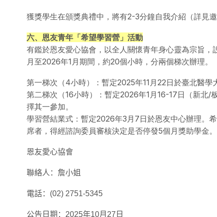
獲獎學生在頒獎典禮中，將有2-3分鐘自我介紹（詳見
六、恩友青年「希望學習營」活動
有鑑於恩友愛心協會，以全人關懷青年身心靈為宗旨，設
月至2026年1月期間，約20個小時，分兩個梯次辦理。
第一梯次（4小時）：暫定2025年11月22日於臺北醫
第二梯次（16小時）：暫定2026年1月16-17日（新
擇其一參加。
學習營結業式：暫定2026年3月7日於恩友中心辦理
席者，得經諮詢委員審核決定是否停發5個月獎助學金。
恩友愛心協會
聯絡人：詹小姐
電話：
(02) 2751-5345
公告日期：
2025
年
10
月
27
日