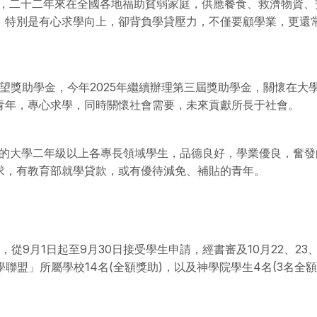
年，二十二年來在全國各地福助貧弱家庭，供應餐食、救濟物資、
。特別是有心求學向上，卻背負學貸壓力，不僅要顧學業，更還
希望獎助學金，今年2025年繼續辦理第三屆獎助學金，關懷在大
青年，專心求學，同時關懷社會需要，未來貢獻所長于社會。
）的大學二年級以上各專長領域學生，品德良好，學業優良，奮發
求，有教育部就學貸款，或有優待減免、補貼的青年。
從9月1日起至9月30日接受學生申請，經書審及10月22、23、
聯盟」所屬學校14名(全額獎助)，以及神學院學生4名(3名全額