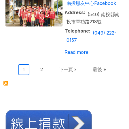
南投恩友中心Facebook
Address
(540) 南投縣南
投市軍功路218號
Telephone
(049) 222-
0157
about 南投恩友中
Read more
Pagination
Current page
Page
Next page
Last page
1
2
下一頁 ›
最後 »