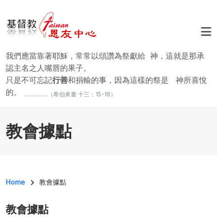
Skip to main content
我們應當靠著耶穌，常常以頌讚為祭獻給 神，這就是那承
認主名之人嘴唇的果子。
只是不可忘記
行善
和捐輸的事，因為這樣的祭是 神所喜悅
的。
................（希伯來書 十三：15-16）
教會據點
Breadcrumb
Home
教會據點
教會據點